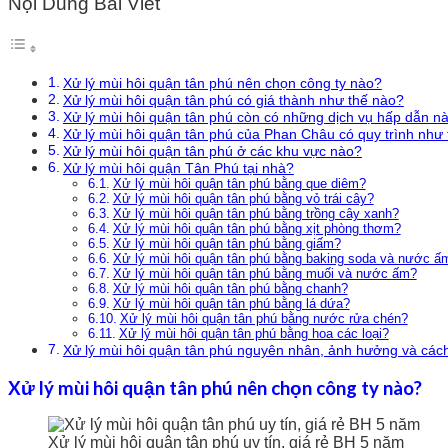
Nội Dung Bài Viết
Xử lý mùi hôi quận tân phú nên chọn công ty nào?
Xử lý mùi hôi quận tân phú có giá thành như thế nào?
Xử lý mùi hôi quận tân phú còn có những dịch vụ hấp dẫn n
Xử lý mùi hôi quận tân phú của Phan Châu có quy trình như
Xử lý mùi hôi quận tân phú ở các khu vực nào?
Xử lý mùi hôi quận Tân Phú tại nhà?
Xử lý mùi hôi quận tân phú bằng que diêm?
Xử lý mùi hôi quận tân phú bằng vỏ trái cây?
Xử lý mùi hôi quận tân phú bằng trồng cây xanh?
Xử lý mùi hôi quận tân phú bằng xịt phòng thơm?
Xử lý mùi hôi quận tân phú bằng giấm?
Xử lý mùi hôi quận tân phú bằng baking soda và nước ấ
Xử lý mùi hôi quận tân phú bằng muối và nước ấm?
Xử lý mùi hôi quận tân phú bằng chanh?
Xử lý mùi hôi quận tân phú bằng lá dứa?
Xử lý mùi hôi quận tân phú bằng nước rửa chén?
Xử lý mùi hôi quận tân phú bằng hoa các loại?
Xử lý mùi hôi quận tân phú nguyên nhân, ảnh hưởng và các
Xử lý mùi hôi quận tân phú nên chọn công ty nào?
Xử lý mùi hôi quận tân phú uy tín, giá rẻ BH 5 năm