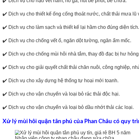
✔️ Dịch vụ cho nạo vét hầm, hố ga, hút bể phốt, bể chứa.
✔️ Dịch vụ cho thiết kế ống cống thoát nước, chất thải mưa lũ 
✔️ Dịch vụ cho làm sạch và thiết kế lại hầm cho đúng diện tích
✔️ Dịch vụ cho chống vết ố, ngăn dột tường, ngăn ẩm mốc.
✔️ Dịch vụ cho chống mùi hôi nhà tắm, thay đồ đạc bị hư hỏng
✔️ Dịch vụ cho giải quyết chất thải chăn nuôi, công nghiệp, nh
✔️ Dịch vụ cho xây dựng hệ thống tự hoại mới toanh.
✔️ Dịch vụ cho vận chuyển và loại bỏ rác thải độc hại.
✔️ Dịch vụ cho vận chuyển và loại bỏ dầu nhớt thải các loại.
Xử lý mùi hôi quận tân phú của Phan Châu có quy tr
Nhân viên công ty phan châu đang sửa chữa