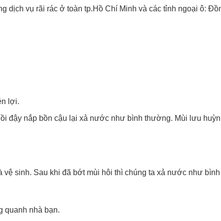
g dịch vụ rãi rác ở toàn tp.Hồ Chí Minh và các tỉnh ngoại ô:
n lợi.
Rồi đậy nắp bồn cậu lại xả nước như bình thường. Mùi lưu huỳnh
à vệ sinh. Sau khi đã bớt mùi hôi thì chúng ta xả nước như bìn
g quanh nhà bạn.