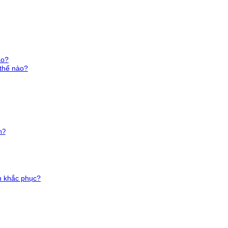
ào?
 thế nào?
m?
h khắc phục?