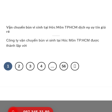
Vận chuyển bùn vi sinh tại Hóc Môn TPHCM dịch vụ uy tín giá
rẻ
Công ty vận chuyển bùn vi sinh tại Hóc Môn TP.HCM được
thành lập với
1
2
3
4
…
56
097 345 31 80