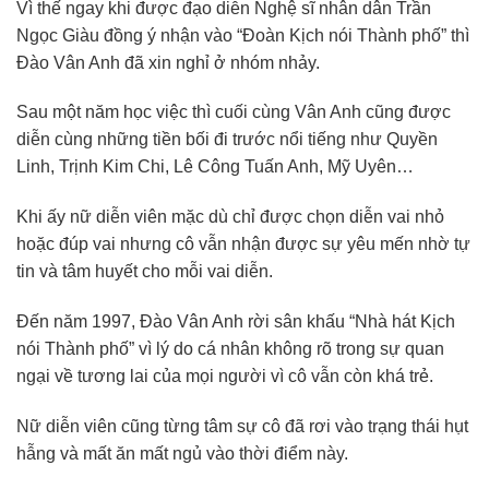
Vì thế ngay khi được đạo diễn Nghệ sĩ nhân dân Trần
Ngọc Giàu đồng ý nhận vào “Đoàn Kịch nói Thành phố” thì
Đào Vân Anh đã xin nghỉ ở nhóm nhảy.
Sau một năm học việc thì cuối cùng Vân Anh cũng được
diễn cùng những tiền bối đi trước nổi tiếng như Quyền
Linh, Trịnh Kim Chi, Lê Công Tuấn Anh, Mỹ Uyên…
Khi ấy nữ diễn viên mặc dù chỉ được chọn diễn vai nhỏ
hoặc đúp vai nhưng cô vẫn nhận được sự yêu mến nhờ tự
tin và tâm huyết cho mỗi vai diễn.
Đến năm 1997, Đào Vân Anh rời sân khấu “Nhà hát Kịch
nói Thành phố” vì lý do cá nhân không rõ trong sự quan
ngại về tương lai của mọi người vì cô vẫn còn khá trẻ.
Nữ diễn viên cũng từng tâm sự cô đã rơi vào trạng thái hụt
hẫng và mất ăn mất ngủ vào thời điểm này.