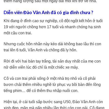
thêm năng lượng sau một ngày dài mỗi khi trở về nhà.
Diễn viên Đào Vân Anh đã có gia đình chưa ?
Khi đang ở đỉnh cao sự nghiệp, cô đột ngột kết hôn ở tuổi
19 với người chồng hơn 17 tuổi và nhanh chóng hạ sinh
một cậu con trai.
Nhưng cuộc hôn nhân này kéo dài không bao lâu thì con
trai lên 6 tuổi, Vân Anh và chồng đã ly hôn.
Rời đi với hai bàn tay trắng, tài sản duy nhất của mẹ con
nữ diễn viên lúc đó chỉ là một chiếc xe máy.
Cô và con trai phải sống ở một nhà trọ nhỏ và cô phải
bươn chải thêm nhiều nghề từ phục vụ bồi bàn đến lồng
tiếng phim… để có thêm thu nhập nuôi con.
Hiện tại, ở cái tuổi sắp bước sang U50, Đào Vân Anh còn
xinh đẹp, mặn mà gấp nhiều lần thời còn con gái. Cô đang