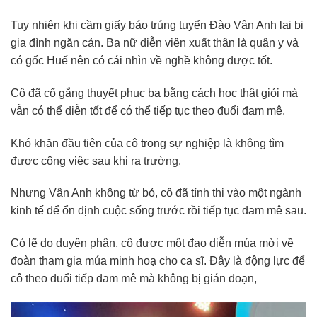
Tuy nhiên khi cầm giấy báo trúng tuyển Đào Vân Anh lại bị
gia đình ngăn cản. Ba nữ diễn viên xuất thân là quân y và
có gốc Huế nên có cái nhìn về nghề không được tốt.
Cô đã cố gắng thuyết phục ba bằng cách học thật giỏi mà
vẫn có thể diễn tốt để có thể tiếp tục theo đuổi đam mê.
Khó khăn đầu tiên của cô trong sự nghiệp là không tìm
được công việc sau khi ra trường.
Nhưng Vân Anh không từ bỏ, cô đã tính thi vào một ngành
kinh tế để ổn định cuộc sống trước rồi tiếp tục đam mê sau.
Có lẽ do duyên phận, cô được một đạo diễn múa mời về
đoàn tham gia múa minh hoạ cho ca sĩ. Đây là động lực để
cô theo đuổi tiếp đam mê mà không bị gián đoạn,