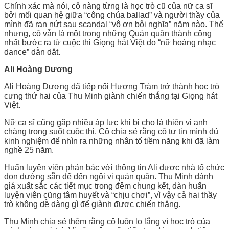
Chính xác mà nói, cô nàng từng là học trò cũ của nữ ca sĩ
bởi mối quan hệ giữa “công chúa ballad” và người thầy của
mình đã rạn nứt sau scandal “vô ơn bội nghĩa” năm nào. Thế
nhưng, cô vẫn là một trong những Quán quân thành công
nhất bước ra từ cuộc thi Giọng hát Việt do “nữ hoàng nhạc
dance” dẫn dắt.
Ali Hoàng Dương
Ali Hoàng Dương đã tiếp nối Hương Tràm trở thành học trò
cưng thứ hai của Thu Minh giành chiến thắng tại Giọng hát
Việt.
Nữ ca sĩ cũng gặp nhiều áp lực khi bị cho là thiên vị anh
chàng trong suốt cuộc thi. Cô chia sẻ rằng cô tự tin mình đủ
kinh nghiệm để nhìn ra những nhân tố tiềm năng khi đã làm
nghề 25 năm.
Huấn luyện viên phản bác với thông tin Ali được nhà tổ chức
dọn đường sẵn để đến ngôi vị quán quân. Thu Minh đánh
giá xuất sắc các tiết mục trong đêm chung kết, dàn huấn
luyện viên cũng tâm huyết và “chịu chơi”, vì vậy cả hai thầy
trò không dễ dàng gì để giành được chiến thắng.
Thu Minh chia sẻ thêm rằng cô luôn lo lắng vì học trò của