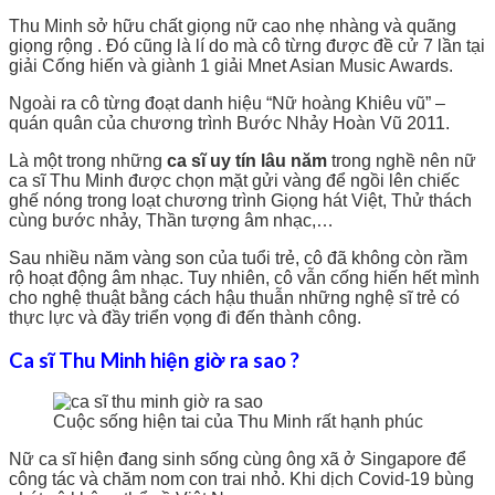
Thu Minh sở hữu chất giọng nữ cao nhẹ nhàng và quãng
giọng rộng . Đó cũng là lí do mà cô từng được đề cử 7 lần tại
giải Cống hiến và giành 1 giải Mnet Asian Music Awards.
Ngoài ra cô từng đoạt danh hiệu “Nữ hoàng Khiêu vũ” –
quán quân của chương trình Bước Nhảy Hoàn Vũ 2011.
Là một trong những
ca sĩ uy tín lâu năm
trong nghề nên nữ
ca sĩ Thu Minh được chọn mặt gửi vàng để ngồi lên chiếc
ghế nóng trong loạt chương trình Giọng hát Việt, Thử thách
cùng bước nhảy, Thần tượng âm nhạc,…
Sau nhiều năm vàng son của tuổi trẻ, cô đã không còn rầm
rộ hoạt động âm nhạc. Tuy nhiên, cô vẫn cống hiến hết mình
cho nghệ thuật bằng cách hậu thuẫn những nghệ sĩ trẻ có
thực lực và đầy triển vọng đi đến thành công.
Ca sĩ Thu Minh hiện giờ ra sao ?
Cuộc sống hiện tai của Thu Minh rất hạnh phúc
Nữ ca sĩ hiện đang sinh sống cùng ông xã ở Singapore để
công tác và chăm nom con trai nhỏ. Khi dịch Covid-19 bùng