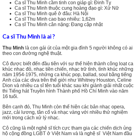
Ca sĩ Thu Minh cầm tinh con giáp gì: Đinh Tỵ
Ca sĩ Thu Minh thuộc cung hoàng đạo gì: Xử Nữ
Ca sĩ Thu Minh quê ở đâu: Hà Nội
Ca sĩ Thu Minh cao bao nhiêu: 1,62m
Ca sĩ Thu Minh cân nặng: Đang cập nhật
Ca sĩ Thu Minh là ai ?
Thu Minh
là con gái út của một gia đình 5 người không có ai
theo con đường nghệ thuật.
Cô được biết đến đầu tiên với sự thể hiện thành công loạt ca
khúc nhạc đỏ, nhạc tiền chiến, nhạc trữ tình, tình khúc những
năm 1954-1975, những ca khúc pop, ballad, soul bằng tiếng
Anh của các diva trên thế giới như Whitney Houston, Celine
Dion và nhiều ca sĩ tên tuổi khác sau khi giành giải nhất cuộc
thi Tiếng hát Truyền hình Thành phố Hồ Chí Minh vào năm
16 tuổi.
Bên cạnh đó, Thu Minh còn thể hiện các bản nhạc opera,
jazz, cải lương, tân cổ và nhạc vàng với nhiều thử nghiệm
mới trong cách xử lý nhạc.
Cô cũng là một nghệ sĩ tích cực tham gia các chiến dịch ủng
hộ cộng đồng LGBT ở Việt Nam và là nghệ sĩ Việt Nam đầu