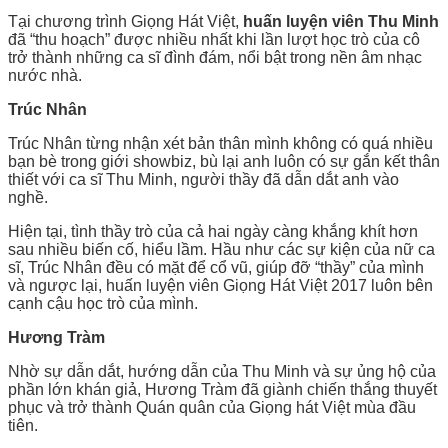
Tại chương trình Giọng Hát Việt,
huấn luyện viên Thu Minh
đã “thu hoạch” được nhiều nhất khi lần lượt học trò của cô
trở thành những ca sĩ đình đám, nổi bật trong nền âm nhạc
nước nhà.
Trúc Nhân
Trúc Nhân từng nhận xét bản thân mình không có quá nhiều
bạn bè trong giới showbiz, bù lại anh luôn có sự gắn kết thân
thiết với ca sĩ Thu Minh, người thầy đã dẫn dắt anh vào
nghề.
Hiện tại, tình thầy trò của cả hai ngày càng khắng khít hơn
sau nhiều biến cố, hiểu lầm. Hầu như các sự kiện của nữ ca
sĩ, Trúc Nhân đều có mặt để cổ vũ, giúp đỡ “thầy” của mình
và ngược lại, huấn luyện viên Giọng Hát Việt 2017 luôn bên
cạnh cậu học trò của mình.
Hương Tràm
Nhờ sự dẫn dắt, hướng dẫn của Thu Minh và sự ủng hộ của
phần lớn khán giả, Hương Tràm đã giành chiến thắng thuyết
phục và trở thành Quán quân của Giọng hát Việt mùa đầu
tiên.