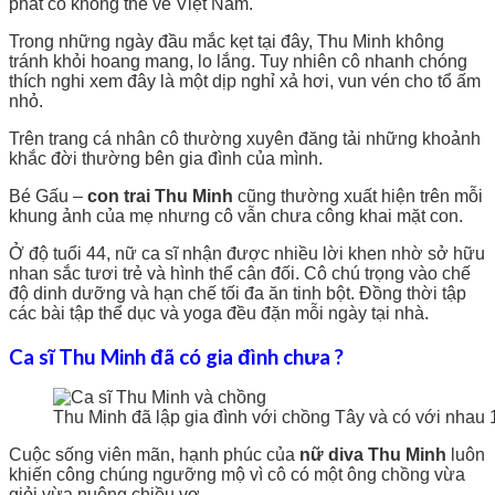
phát cô không thể về Việt Nam.
Trong những ngày đầu mắc kẹt tại đây, Thu Minh không
tránh khỏi hoang mang, lo lắng. Tuy nhiên cô nhanh chóng
thích nghi xem đây là một dịp nghỉ xả hơi, vun vén cho tổ ấm
nhỏ.
Trên trang cá nhân cô thường xuyên đăng tải những khoảnh
khắc đời thường bên gia đình của mình.
Bé Gấu –
con trai Thu Minh
cũng thường xuất hiện trên mỗi
khung ảnh của mẹ nhưng cô vẫn chưa công khai mặt con.
Ở độ tuổi 44, nữ ca sĩ nhận được nhiều lời khen nhờ sở hữu
nhan sắc tươi trẻ và hình thể cân đối. Cô chú trọng vào chế
độ dinh dưỡng và hạn chế tối đa ăn tinh bột. Đồng thời tập
các bài tập thể dục và yoga đều đặn mỗi ngày tại nhà.
Ca sĩ Thu Minh đã có gia đình chưa ?
Thu Minh đã lập gia đình với chồng Tây và có với nhau 1
Cuộc sống viên mãn, hạnh phúc của
nữ diva Thu Minh
luôn
khiến công chúng ngưỡng mộ vì cô có một ông chồng vừa
giỏi vừa nuông chiều vợ.