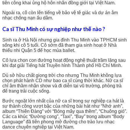
tiên công khai ủng hộ hôn nhân đồng giới tại Việt Nam.
Ngoài ra, cô còn lên tiếng về bảo vệ tê giác và dự án âm
nhạc chống nạn ấu dâm.
Ca sĩ Thu Minh có sự nghiệp như thế nào ?
Sinh ra ở Hà Nội nhưng gia đình Thu Minh vào TPHCM sinh
sống khi cô 5 tuổi. Cô sớm đã tham gia sinh hoạt ở Nhà
thiếu nhi Quận 5 để học múa ballet.
Cô lựa chọn con đường hoạt động nghệ thuật trầm lặng sau
khi đạt giải Tiếng hát Truyền hình Thành phố Hồ Chí Minh.
Dù sở hữu chất giọng trời cho nhưng Thu Minh không lựa
chọn phát hành CD như bao ca sĩ cùng thời khác. Nữ ca sĩ
chỉ âm thầm nhận show và đi diễn tại vũ trường, phòng trà
để trang trải cuộc sống.
Bước ngoặt lớn nhất của nữ ca sĩ trong sự nghiệp ca hát là
sự thành công vượt bậc của những bài hát như “Nhớ anh”,
album “Thiên Đàng” với “Bóng mây qua thềm”, “Chuông gió”.
Các ca khúc “Đường cong”, “Taxi”, “Bay” trong album “Body
Language” đã tiên phong mở đường cho trào lưu nhạc
dance chuyên nghiệp tại Việt Nam.