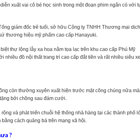
diễn xuất vai cô bé học sinh trong một đoạn phim ngắn có với 
một Tổng giám đốc trẻ tuổi, sở hữu Công ty TNHH Thương mại dịc
sứ thương hiệu mỹ phẩm cao cấp Hanayuki.
 biệt thự lộng lẫy xa hoa nằm tọa lạc trên khu cao cấp Phú Mỹ
i nhiều đồ nội thất trang trí cao cấp đắt tiền và rất nhiều siêu x
ông còn thường xuyên xuất hiện trước mặt công chúng nữa mà 
 tặng bởi chồng sau đám cưới.
ở rộng và phát triển chuỗi hệ thống nhà hàng tại các thành phố l
 bằng cách quảng bá trên mạng xã hội.
hưa ?