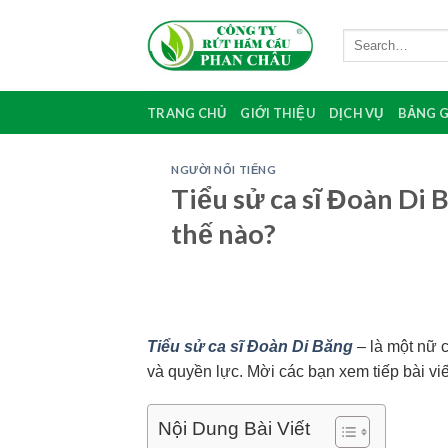
Skip
to
content
TRANG CHỦ
GIỚI THIỆU
DỊCH VỤ
BẢNG G
NGƯỜI NỔI TIẾNG
Tiểu sử ca sĩ Đoàn Di 
thế nào?
Tiểu sử ca sĩ Đoàn Di Băng
– là một nữ c
và quyền lực. Mời các bạn xem tiếp bài vi
Nội Dung Bài Viết