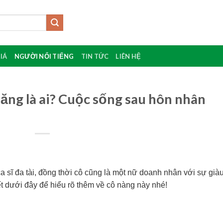
IÁ
NGƯỜI NỔI TIẾNG
TIN TỨC
LIÊN HỆ
Băng là ai? Cuộc sống sau hôn nhân
a sĩ đa tài, đồng thời cô cũng là một nữ doanh nhân với sự già
ết dưới đây để hiểu rõ thêm về cô nàng này nhé!