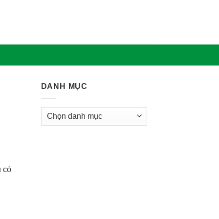
DANH MỤC
Danh
mục
u có