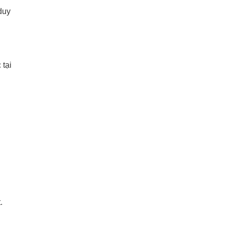
duy
 tại
.