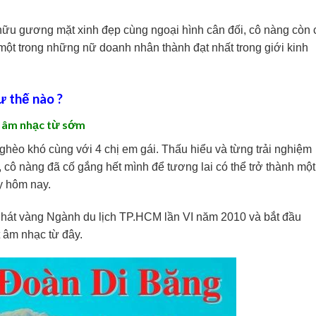
 hữu gương mặt xinh đẹp cùng ngoại hình cân đối, cô nàng còn 
 một trong những nữ doanh nhân thành đạt nhất trong giới kinh
ư thế nào ?
t âm nhạc từ sớm
ghèo khó cùng với 4 chị em gái. Thấu hiểu và từng trải nghiệm
 cô nàng đã cố gắng hết mình để tương lai có thể trở thành một
y hôm nay.
g hát vàng Ngành du lịch TP.HCM lần VI năm 2010 và bắt đầu
 âm nhạc từ đây.