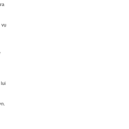
tựa
h vụ
e
lui
ớn.