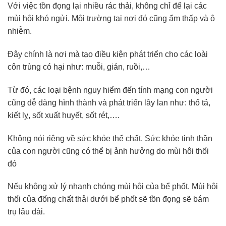
Với việc tồn đọng lại nhiều rác thải, không chỉ để lại các
mùi hôi khó ngửi. Môi trường tại nơi đó cũng ẩm thấp và ô
nhiễm.
Đây chính là nơi mà tạo điều kiện phát triển cho các loài
côn trùng có hại như: muỗi, gián, ruồi,…
Từ đó, các loại bệnh nguy hiểm đến tính mạng con người
cũng dễ dàng hình thành và phát triển lây lan như: thổ tả,
kiết lỵ, sốt xuất huyết, sốt rét,….
Không nói riêng về sức khỏe thể chất. Sức khỏe tinh thần
của con người cũng có thể bị ảnh hưởng do mùi hôi thối
đó
Nếu không xử lý nhanh chóng mùi hôi của bể phốt. Mùi hôi
thối của đống chất thải dưới bể phốt sẽ tồn đọng sẽ bám
trụ lâu dài.