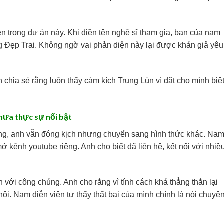
n trong dự án này. Khi điền tên nghệ sĩ tham gia, bạn của nam
g Đẹp Trai. Không ngờ vai phản diện này lại được khán giả yêu
 chia sẻ rằng luôn thấy cảm kích Trung Lùn vì đặt cho mình biệ
chưa thực sự nổi bật
ng, anh vẫn đóng kịch nhưng chuyển sang hình thức khác. Na
ở kênh youtube riêng. Anh cho biết đã liên hệ, kết nối với nhiề
với công chúng. Anh cho rằng vì tính cách khá thẳng thắn lại
ội. Nam diễn viên tự thấy thất bại của mình chính là nói chuyệ