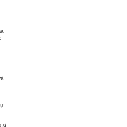
Sau
t
và
sự
 sĩ