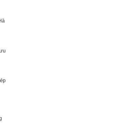
 Hà
i
Lưu
 ép
g