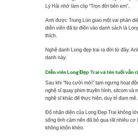
Lý Hải nhờ làm clip “Trọn đời bên em”.
Anh được Trung Lùn giao một vai phản diệ
diễn viên đã tự điền vào danh sách là Lon
thích.
Nghệ danh Long đẹp trai ra đời từ đây. Anh
danh này.
Diễn viên Long Đẹp Trai và tên tuổi vẫn 
Sau khi “Nụ cười mới” tạm ngưng hoạt độ
nghệ sĩ quay phim truyền hình, sitcom và m
nghệ sĩ khác để thực hiện, duy trì đam mê.
Độ nhận diện của Long Đẹp Trai không lớn 
sống tình cảm nên đã bỏ qua rất nhiều cơ h
không khôn khéo.