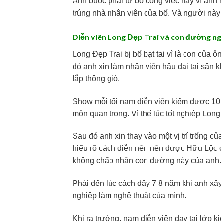
Anh buộc phải từ bỏ công việc này vì ảnh
trúng nhà nhân viên của bố. Và người này 
Diễn viên Long Đẹp Trai và con đường ng
Long Đẹp Trai bị bố bạt tai vì là con của 
đó anh xin làm nhân viên hậu đài tại sân 
lắp thông gió.
Show mỗi tối nam diễn viên kiếm được 10 
môn quan trọng. Vì thế lúc tốt nghiệp Lo
Sau đó anh xin thay vào một vị trí trống 
hiểu rõ cách diễn nên nên được Hữu Lộc 
không chấp nhận con đường này của anh.
Phải đến lúc cách đây 7 8 năm khi anh x
nghiệp làm nghệ thuật của mình.
Khi ra trường, nam diễn viên dạy tại lớp k