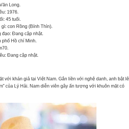
 Văn Long.
êu: 1976.
i: 45 tuổi.
 gì: con Rồng (Bính Thìn).
 đạo: Đang cập nhật.
 phố Hồ chí Minh.
m70.
êu: Đang cập nhật.
t với khán giả tại Việt Nam. Gắn liền với nghệ danh, anh bật l
 em” của Lý Hải. Nam diễn viên gây ấn tượng với khuôn mặt có