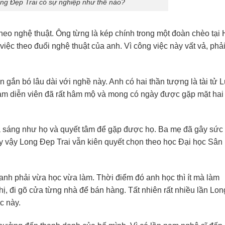
ong Đẹp Trai có sự nghiệp như thế nào?
theo nghệ thuật. Ông từng là kép chính trong một đoàn chèo tại
việc theo đuổi nghệ thuật của anh. Vì công việc này vất vả, phả
gắn bó lâu dài với nghề này. Anh có hai thần tượng là tài tử 
m diễn viên đã rất hâm mộ và mong có ngày được gặp mặt hai
 sáng như họ và quyết tâm để gặp được họ. Ba mẹ đã gây sức
uy vậy Long Đẹp Trai vẫn kiên quyết chọn theo học Đại học Sân
 anh phải vừa học vừa làm. Thời điểm đó anh học thì ít mà làm
thị, đi gõ cửa từng nhà để bán hàng. Tất nhiên rất nhiều lần Lon
c này.