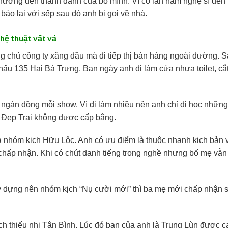
 hưởng đến thanh danh của bố mình. Vì có lần nam nghệ sĩ đến
báo lại với sếp sau đó anh bị gọi về nhà.
hệ thuật vất vả
ông chủ công ty xăng dầu mà đi tiếp thị bán hàng ngoài đường. 
khấu 135 Hai Bà Trưng. Ban ngày anh đi làm cửa nhựa toilet, cắ
ngàn đồng mỗi show. Vì đi làm nhiều nên anh chỉ đi học những
ng Đẹp Trai không được cấp bằng.
của nhóm kịch Hữu Lộc. Anh có ưu điểm là thuộc nhanh kịch bản 
chấp nhận. Khi có chút danh tiếng trong nghề nhưng bố mẹ vẫn
ây dựng nên nhóm kịch “Nụ cười mới” thì ba mẹ mới chấp nhận 
ịch thiếu nhi Tân Bình. Lúc đó bạn của anh là Trung Lùn được ca