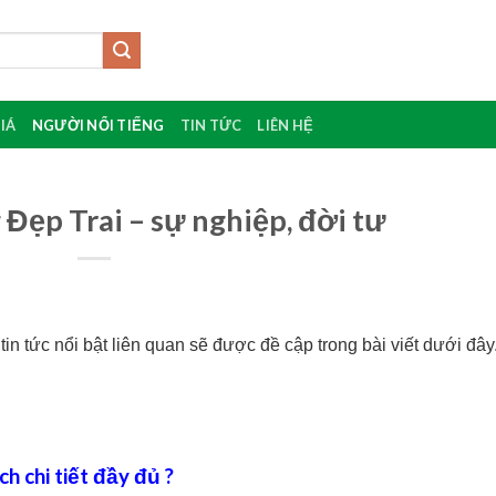
IÁ
NGƯỜI NỔI TIẾNG
TIN TỨC
LIÊN HỆ
 Đẹp Trai – sự nghiệp, đời tư
tin tức nổi bật liên quan sẽ được đề cập trong bài viết dưới đây
ch chi tiết đầy đủ ?