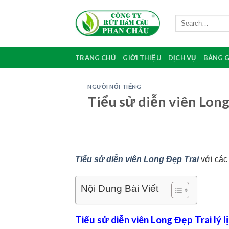
Skip
to
content
TRANG CHỦ
GIỚI THIỆU
DỊCH VỤ
BẢNG G
NGƯỜI NỔI TIẾNG
Tiểu sử diễn viên Long
Tiểu sử diễn viên Long Đẹp Trai
với các 
Nội Dung Bài Viết
Tiểu sử diễn viên Long Đẹp Trai lý lị