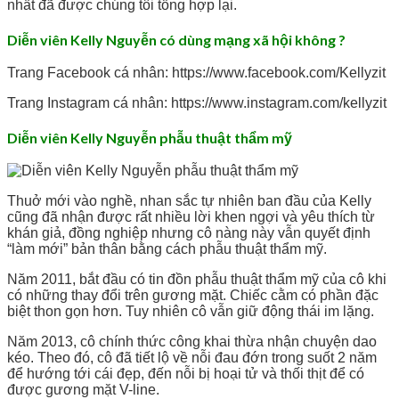
nhất đã được chúng tôi tổng hợp lại.
Diễn viên Kelly Nguyễn có dùng mạng xã hội không ?
Trang Facebook cá nhân: https://www.facebook.com/Kellyzit
Trang Instagram cá nhân: https://www.instagram.com/kellyzit
Diễn viên Kelly Nguyễn phẫu thuật thẩm mỹ
Thuở mới vào nghề, nhan sắc tự nhiên ban đầu của Kelly
cũng đã nhận được rất nhiều lời khen ngợi và yêu thích từ
khán giả, đồng nghiệp nhưng cô nàng này vẫn quyết định
“làm mới” bản thân bằng cách phẫu thuật thẩm mỹ.
Năm 2011, bắt đầu có tin đồn phẫu thuật thẩm mỹ của cô khi
có những thay đổi trên gương mặt. Chiếc cằm có phần đặc
biệt thon gọn hơn. Tuy nhiên cô vẫn giữ động thái im lặng.
Năm 2013, cô chính thức công khai thừa nhận chuyện dao
kéo. Theo đó, cô đã tiết lộ về nỗi đau đớn trong suốt 2 năm
để hướng tới cái đẹp, đến nỗi bị hoại tử và thối thịt để có
được gương mặt V-line.