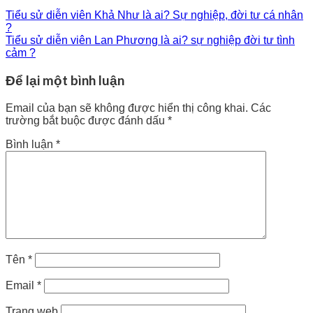
Tiểu sử diễn viên Khả Như là ai? Sự nghiệp, đời tư cá nhân
?
Tiểu sử diễn viên Lan Phương là ai? sự nghiệp đời tư tình
cảm ?
Để lại một bình luận
Email của bạn sẽ không được hiển thị công khai.
Các
trường bắt buộc được đánh dấu
*
Bình luận
*
Tên
*
Email
*
Trang web