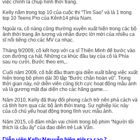
việc chính là chụp hình thời trang.
Kelly nằm trong top 10 của cuộc thi “Tìm Sao” và là 1 trong
top 10 Teens Pro của Kênh14 phía Nam.
Ngoài ra, cô nàng cũng thường xuyên xuất hiện trong các bộ
ảnh thời trang ấn tượng và nhận được lời mời của nhiều ca
sĩ nổi tiếng cho các MV ca nhạc.
Tháng 9/2009, cô kết hợp với ca sĩ Thiên Minh để bước vào
con đường ca hát. Những ca khúc đầu tay của cô là Phía
sau nụ cười, Bước theo em,..
Cuối năm 2009, cô bắt đầu tham gia diễn xuất bằng việc xuất
hiện trong bộ phim dài 30 tập “Bước chân hoàn vũ”. Trong
thời gian này, nữ diễn viên cũng tích cực hoạt động mẫu ảnh
và là gương mặt đại diện cho các hãng game…
Năm 2010, Kelly đã thay đổi phong cách trở nên phá cách và
cá tính hơn qua các bộ ảnh thời trang. Sự nghiệp lúc này
của cô chủ yếu hoạt động trong lĩnh vực mẫu ảnh.
Năm 2015, cô đảm nhận vai chính trong bộ phim “Người tôi
thích là cậu ấy” của đạo diễn trẻ Luk Vân.
Diễn viên Kelly Nguyễn hiện giờ ra sao ?