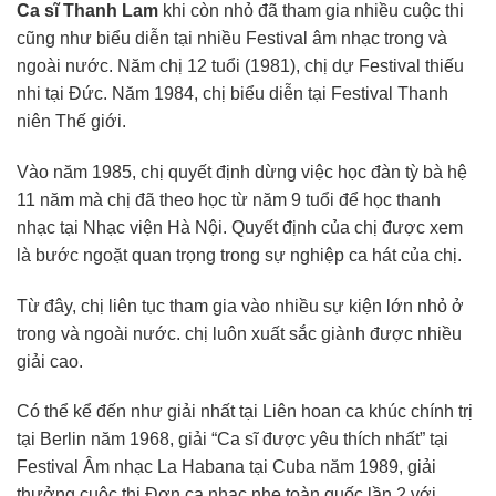
Ca sĩ Thanh Lam
khi còn nhỏ đã tham gia nhiều cuộc thi
cũng như biểu diễn tại nhiều Festival âm nhạc trong và
ngoài nước. Năm chị 12 tuổi (1981), chị dự Festival thiếu
nhi tại Đức. Năm 1984, chị biểu diễn tại Festival Thanh
niên Thế giới.
Vào năm 1985, chị quyết định dừng việc học đàn tỳ bà hệ
11 năm mà chị đã theo học từ năm 9 tuổi để học thanh
nhạc tại Nhạc viện Hà Nội. Quyết định của chị được xem
là bước ngoặt quan trọng trong sự nghiệp ca hát của chị.
Từ đây, chị liên tục tham gia vào nhiều sự kiện lớn nhỏ ở
trong và ngoài nước. chị luôn xuất sắc giành được nhiều
giải cao.
Có thể kể đến như giải nhất tại Liên hoan ca khúc chính trị
tại Berlin năm 1968, giải “Ca sĩ được yêu thích nhất” tại
Festival Âm nhạc La Habana tại Cuba năm 1989, giải
thưởng cuộc thi Đơn ca nhạc nhẹ toàn quốc lần 2 với