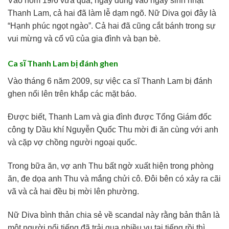
Vào hôm 19/6 vừa qua, ngay đúng vào ngày sinh nhật
Thanh Lam, cả hai đã làm lễ dạm ngõ. Nữ Diva gọi đây là
“Hạnh phúc ngọt ngào”. Cả hai đã cũng cắt bánh trong sự
vui mừng và cổ vũ của gia đình và bạn bè.
Ca sĩ Thanh Lam bị đánh ghen
Vào tháng 6 năm 2009, sự việc ca sĩ Thanh Lam bị đánh
ghen nổi lên trên khắp các mặt báo.
Được biết, Thanh Lam và gia đình được Tổng Giám đốc
công ty Dầu khí Nguyễn Quốc Thu mời đi ăn cùng với anh
và cặp vợ chồng người ngoại quốc.
Trong bữa ăn, vợ anh Thu bất ngờ xuất hiện trong phòng
ăn, đe dọa anh Thu và mắng chửi cô. Đôi bên có xảy ra cãi
vã và cả hai đều bị mời lên phường.
Nữ Diva bình thản chia sẻ về scandal này rằng bản thân là
một người nổi tiếng đã trải qua nhiều vụ tai tiếng rồi thì