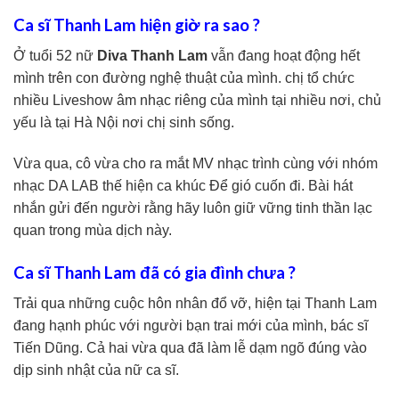
Ca sĩ Thanh Lam hiện giờ ra sao ?
Ở tuổi 52 nữ
Diva Thanh Lam
vẫn đang hoạt động hết
mình trên con đường nghệ thuật của mình. chị tổ chức
nhiều Liveshow âm nhạc riêng của mình tại nhiều nơi, chủ
yếu là tại Hà Nội nơi chị sinh sống.
Vừa qua, cô vừa cho ra mắt MV nhạc trình cùng với nhóm
nhạc DA LAB thế hiện ca khúc Để gió cuốn đi. Bài hát
nhắn gửi đến người rằng hãy luôn giữ vững tinh thần lạc
quan trong mùa dịch này.
Ca sĩ Thanh Lam đã có gia đình chưa ?
Trải qua những cuộc hôn nhân đổ vỡ, hiện tại Thanh Lam
đang hạnh phúc với người bạn trai mới của mình, bác sĩ
Tiến Dũng. Cả hai vừa qua đã làm lễ dạm ngõ đúng vào
dịp sinh nhật của nữ ca sĩ.