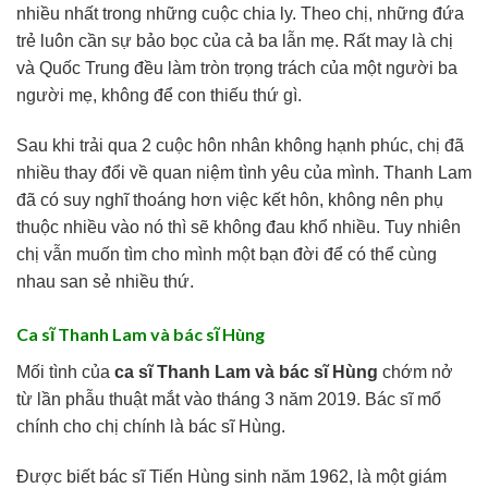
nhiều nhất trong những cuộc chia ly. Theo chị, những đứa
trẻ luôn cần sự bảo bọc của cả ba lẫn mẹ. Rất may là chị
và Quốc Trung đều làm tròn trọng trách của một người ba
người mẹ, không để con thiếu thứ gì.
Sau khi trải qua 2 cuộc hôn nhân không hạnh phúc, chị đã
nhiều thay đổi về quan niệm tình yêu của mình. Thanh Lam
đã có suy nghĩ thoáng hơn việc kết hôn, không nên phụ
thuộc nhiều vào nó thì sẽ không đau khổ nhiều. Tuy nhiên
chị vẫn muốn tìm cho mình một bạn đời để có thể cùng
nhau san sẻ nhiều thứ.
Ca sĩ Thanh Lam và bác sĩ Hùng
Mối tình của
ca sĩ Thanh Lam và bác sĩ Hùng
chớm nở
từ lần phẫu thuật mắt vào tháng 3 năm 2019. Bác sĩ mổ
chính cho chị chính là bác sĩ Hùng.
Được biết bác sĩ Tiến Hùng sinh năm 1962, là một giám