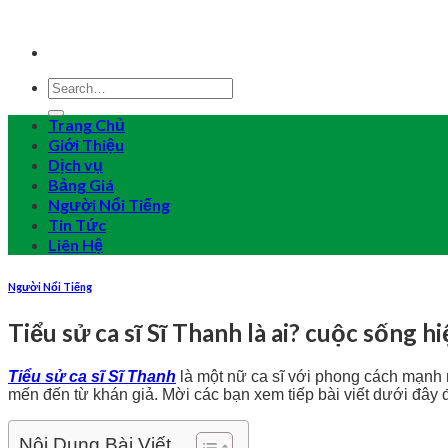
Skip
to
content
Trang Chủ
Giới Thiệu
Dịch vụ
Bảng Giá
Người Nổi Tiếng
Tin Tức
Liên Hệ
Người Nổi Tiếng
Tiểu sử ca sĩ Sĩ Thanh là ai? cuộc sống hi
Tiểu sử ca sĩ Sĩ Thanh
là một nữ ca sĩ với phong cách mạnh 
mến đến từ khán giả. Mời các bạn xem tiếp bài viết dưới đây 
Nội Dung Bài Viết