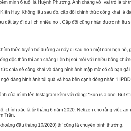
kém mình 6 tuổi là Huỳnh Phương. Anh chàng với vai trò là tứ t
Kiến Huy. Không lâu sau đó, cặp đôi chính thức công khai là đ
au dắt tay đi du lịch nhiều nơi. Cặp đôi cũng nhận được nhiều
ính thức tuyên bố đường ai nấy đi sau hơn một năm hẹn hò, g
sống độc thân thì anh chàng liền bị soi mói với nhiều bằng chứng
 tức chia sẻ công khai và đăng hình ảnh mập mờ có cô bạn gái
t ngờ đăng hình ảnh túi quà và hoa bên cạnh dòng nhắn “HPBD 
h của mình lên Instagram kèm với dòng: “Sun is alone. But sti
, chính xác là từ tháng 6 năm 2020. Netizen cho rằng việc anh
âm Trần.
(khoảng đầu tháng 10/2020) thì cũng là chuyện bình thường.