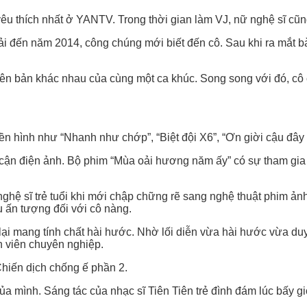
c yêu thích nhất ở YANTV. Trong thời gian làm VJ, nữ nghệ sĩ c
i đến năm 2014, công chúng mới biết đến cô. Sau khi ra mắt bà
ên bản khác nhau của cùng một ca khúc. Song song với đó, cô 
ền hình như “Nhanh như chớp”, “Biệt đội X6”, “Ơn giời cậu đây 
p cận điện ảnh. Bộ phim “Mùa oải hương năm ấy” có sự tham gia
ghệ sĩ trẻ tuổi khi mới chập chững rẽ sang nghệ thuật phim ản
ều ấn tượng đối với cô nàng.
 lại mang tính chất hài hước. Nhờ lối diễn vừa hài hước vừa d
n viên chuyên nghiệp.
Chiến dịch chống ế phần 2.
ủa mình. Sáng tác của nhạc sĩ Tiên Tiên trẻ đình đám lúc bấy g