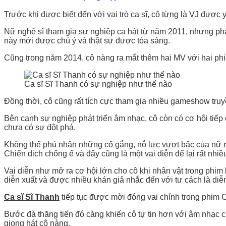
Trước khi được biết đến với vai trò ca sĩ, cô từng là VJ đượ
Nữ nghệ sĩ tham gia sự nghiệp ca hát từ năm 2011, nhưng phả
này mới được chú ý và thật sự được tỏa sáng.
Cũng trong năm 2014, cô nàng ra mắt thêm hai MV với hai phi
Ca sĩ Sĩ Thanh có sự nghiệp như thế nào
Đồng thời, cô cũng rất tích cực tham gia nhiều gameshow truy
Bên cạnh sự nghiệp phát triển âm nhạc, cô còn có cơ hội tiế
chưa có sự đột phá.
Không thể phủ nhận những cố gắng, nỗ lực vượt bậc của nữ n
Chiến dịch chống ế và đây cũng là một vai diễn để lại rất nhi
Vai diễn như mở ra cơ hội lớn cho cô khi nhân vật trong phim
diễn xuất và được nhiều khán giả nhắc đến với tư cách là diễ
Ca sĩ Sĩ Thanh
tiếp tục được mời đóng vai chính trong phim 
Bước đà thăng tiến đó càng khiến cô tự tin hơn với âm nhạc c
giọng hát cô nàng.