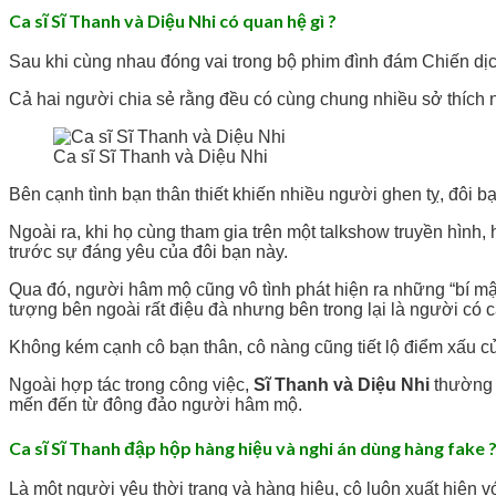
Ca sĩ Sĩ Thanh và Diệu Nhi có quan hệ gì ?
Sau khi cùng nhau đóng vai trong bộ phim đình đám Chiến dịch
Cả hai người chia sẻ rằng đều có cùng chung nhiều sở thích n
Ca sĩ Sĩ Thanh và Diệu Nhi
Bên cạnh tình bạn thân thiết khiến nhiều người ghen tỵ, đôi b
Ngoài ra, khi họ cùng tham gia trên một talkshow truyền hình, 
trước sự đáng yêu của đôi bạn này.
Qua đó, người hâm mộ cũng vô tình phát hiện ra những “bí mật
tượng bên ngoài rất điệu đà nhưng bên trong lại là người có 
Không kém cạnh cô bạn thân, cô nàng cũng tiết lộ điểm xấu c
Ngoài hợp tác trong công việc,
Sĩ Thanh và Diệu Nhi
thường 
mến đến từ đông đảo người hâm mộ.
Ca sĩ Sĩ Thanh đập hộp hàng hiệu và nghi án dùng hàng fake 
Là một người yêu thời trang và hàng hiệu, cô luôn xuất hiện v