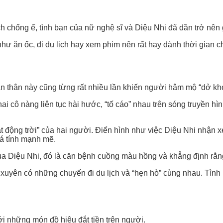
 chống ế, tình bạn của nữ nghệ sĩ và Diệu Nhi đã dần trở nên g
hư ăn ốc, đi du lịch hay xem phim nên rất hay dành thời gian c
ạn thân này cũng từng rất nhiều lần khiến người hâm mộ “dở khó
hai cô nàng liên tục hài hước, “tố cáo” nhau trên sóng truyền h
 động trời” của hai người. Điển hình như việc Diệu Nhi nhận x
cá tính mạnh mẽ.
ủa Diệu Nhi, đó là căn bệnh cuồng màu hồng và khẳng định rằng
xuyên có những chuyến đi du lịch và “hẹn hò” cùng nhau. Tình
?
ới những món đồ hiệu đắt tiền trên người.