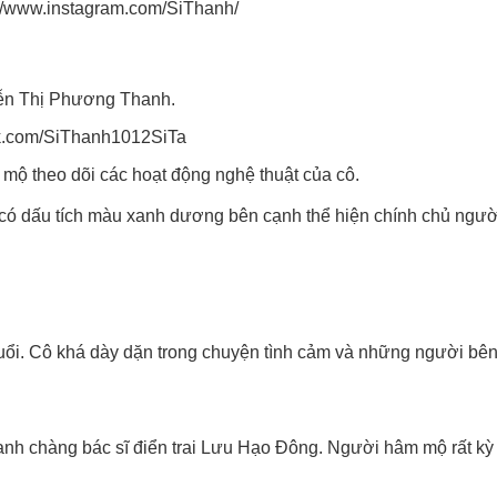
://www.instagram.com/SiThanh/
yễn Thị Phương Thanh.
ok.com/SiThanh1012SiTa
 mộ theo dõi các hoạt động nghệ thuật của cô.
 có dấu tích màu xanh dương bên cạnh thể hiện chính chủ ngườ
 đuổi. Cô khá dày dặn trong chuyện tình cảm và những người bê
anh chàng bác sĩ điển trai Lưu Hạo Đông. Người hâm mộ rất kỳ 