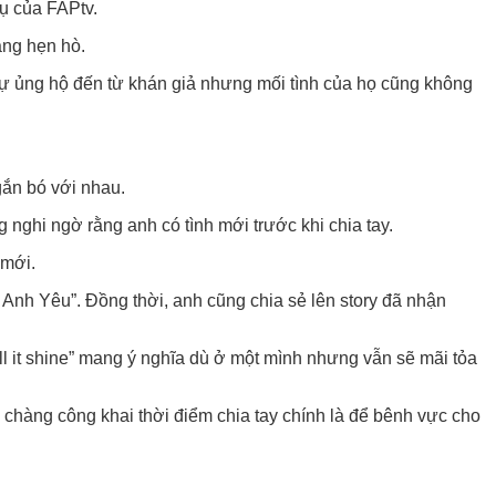
rụ của FAPtv.
ang hẹn hò.
 sự ủng hộ đến từ khán giả nhưng mối tình của họ cũng không
ắn bó với nhau.
 nghi ngờ rằng anh có tình mới trước khi chia tay.
 mới.
Anh Yêu”. Đồng thời, anh cũng chia sẻ lên story đã nhận
ll it shine” mang ý nghĩa dù ở một mình nhưng vẫn sẽ mãi tỏa
 chàng công khai thời điểm chia tay chính là để bênh vực cho