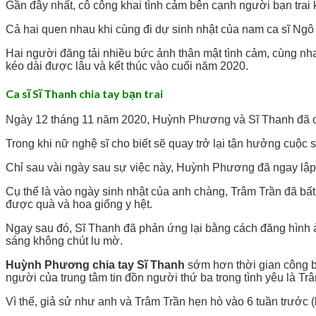
Gần đây nhất, cô công khai tình cảm bên cạnh người bạn trai 
Cả hai quen nhau khi cùng đi dự sinh nhật của nam ca sĩ Ngô 
Hai người đăng tải nhiều bức ảnh thân mật tình cảm, cùng nh
kéo dài được lâu và kết thúc vào cuối năm 2020.
Ca sĩ Sĩ Thanh chia tay bạn trai
Ngày 12 tháng 11 năm 2020, Huỳnh Phương và Sĩ Thanh đã ch
Trong khi nữ nghệ sĩ cho biết sẽ quay trở lại tận hưởng cuộc 
Chỉ sau vài ngày sau sự việc này, Huỳnh Phương đã ngay lập
Cụ thể là vào ngày sinh nhật của anh chàng, Trâm Trần đã bấ
được quà và hoa giống y hệt.
Ngay sau đó, Sĩ Thanh đã phản ứng lại bằng cách đăng hình ản
sáng không chút lu mờ.
Huỳnh Phương chia tay Sĩ Thanh
sớm hơn thời gian công bố
người của trung tâm tin đồn người thứ ba trong tình yêu là Tr
Vì thế, giả sử như anh và Trâm Trần hẹn hò vào 6 tuần trước 