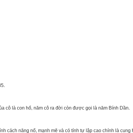
35.
của cô là con hổ, năm cô ra đời còn được gọi là năm Bính Dần.
tính cách năng nổ, mạnh mẽ và có tính tự lập cao chính là cung