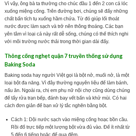
Vì vậy, ông bà ta thường cho chúc đầu 1 đến 2 con cá lóc
xuống miệng cống. Trên đường bơi, chúng sẽ đẩy những
chất bẩn tích tụ xuống hầm chứa. Từ đó giúp lối thoát
nước được làm sạch và trở nên thông thoáng. Các bạn
yên tâm vì loại cá này rất dễ sống, chúng có thể thích nghi
với môi trường nước thải trong thời gian dài đấy.
Thông cống nghẹt quận 7 truyền thống sử dụng
Baking Soda
Baking soda hay người Việt gọi là bột nở, muối nở, là một
loại bột đa năng. Vì đây thường nguyên liệu để làm bánh,
nấu ăn. Ngoài ra, chị em phụ nữ nội chợ cũng dùng chúng
để tẩy rửa trạn bếp, đánh bay vết bẩn và khử mùi. Có hai
cách đơn giản để bạn xử lý tắc nghẽn bằng bột.
Cách 1: Dội nước sạch vào miệng cống hoạc bồn cầu.
Rồi đổ trực tiếp một lượng bột vừa đủ vào. Để ít nhất từ
5 đến 6 tiếng hoặc để qua đêm.