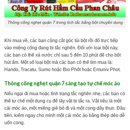
Thông cống nghẹt quận 7 trong tích tắc bằng bột chuyên dụng
Khi mua về, các bạn cũng cắt góc túi bột rồi đổ trực tiếp
vào miệng cống đang bị tắc nghẽn. Đối với loại bột này,
các bạn có thể xả nước chỉ sau 5 đến 10 phút để cho bột
hút ẩm. Một số loại bột mà các bạn có thể tìm mua là:
Hando, Tracatu, Sumo hoặc Bio Phốt hoặc Emuniv Phot.
Thông cống nghẹt quận 7 sáng tạo tự chế móc áo
Nếu ngại đi mua hoặc tình trạng tắc nghẽn nhẹ, các bạn có
thể tự chế một dụng cụ để lấy vật bị tắc ra. Vật liệu là một
cái móc áo, một miếng giẻ bỏ đi và một cọng dây thun. Đầu
tiên, kiếm ngay cho mình một cái móc áo bằng thép dẻo dễ
uốn cong.