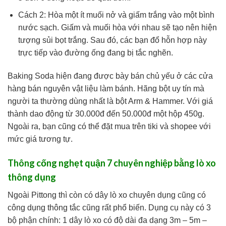
Cách 2: Hòa một ít muối nở và giấm trắng vào một bình
nước sạch. Giấm và muối hòa với nhau sẽ tạo nên hiện
tượng sủi bọt trắng. Sau đó, các bạn đổ hỗn hợp này
trực tiếp vào đường ống đang bị tắc nghẽn.
Baking Soda hiện đang được bày bán chủ yếu ở các cửa
hàng bán nguyên vật liệu làm bánh. Hãng bột uy tín mà
người ta thường dùng nhất là bột Arm & Hammer. Với giá
thành dao động từ 30.000đ đến 50.000đ một hộp 450g.
Ngoài ra, bạn cũng có thể đặt mua trên tiki và shopee với
mức giá tương tự.
Thông cống nghẹt quận 7 chuyên nghiệp bằng lò xo
thông dụng
Ngoài Pittong thì còn có dây lò xo chuyên dụng cũng có
công dụng thông tắc cũng rất phổ biến. Dụng cụ này có 3
bộ phận chính: 1 dây lò xo có độ dài đa dạng 3m – 5m –