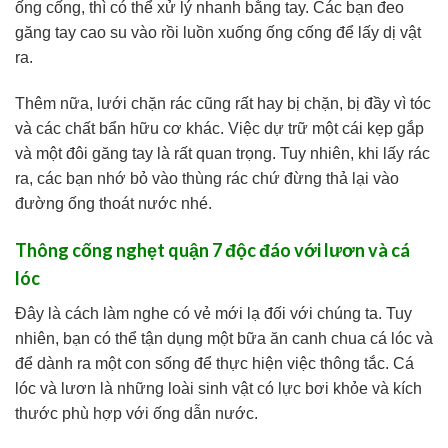
ống cống, thì có thể xử lý nhanh bằng tay. Các bạn đeo
găng tay cao su vào rồi luồn xuống ống cống để lấy dị vật
ra.
Thêm nữa, lưới chặn rác cũng rất hay bị chặn, bị đầy vì tóc
và các chất bẩn hữu cơ khác. Việc dự trữ một cái kẹp gắp
và một đôi găng tay là rất quan trọng. Tuy nhiên, khi lấy rác
ra, các bạn nhớ bỏ vào thùng rác chứ đừng thả lại vào
đường ống thoát nước nhé.
Thông cống nghẹt quận 7 độc đáo với lươn và cá
lóc
Đây là cách làm nghe có vẻ mới lạ đối với chúng ta. Tuy
nhiên, bạn có thể tận dụng một bữa ăn canh chua cá lóc và
để dành ra một con sống để thực hiện việc thông tắc. Cá
lóc và lươn là những loài sinh vật có lực bơi khỏe và kích
thước phù hợp với ống dẫn nước.