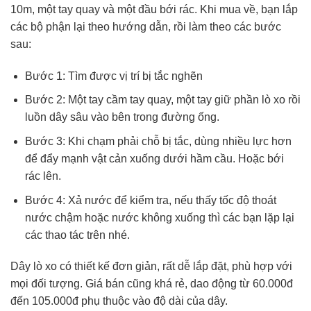
10m, một tay quay và một đầu bới rác. Khi mua về, bạn lắp
các bộ phận lại theo hướng dẫn, rồi làm theo các bước
sau:
Bước 1: Tìm được vị trí bị tắc nghẽn
Bước 2: Một tay cầm tay quay, một tay giữ phần lò xo rồi
luồn dây sâu vào bên trong đường ống.
Bước 3: Khi chạm phải chỗ bị tắc, dùng nhiều lực hơn
để đẩy mạnh vật cản xuống dưới hầm cầu. Hoặc bới
rác lên.
Bước 4: Xả nước để kiểm tra, nếu thấy tốc độ thoát
nước chậm hoặc nước không xuống thì các bạn lặp lại
các thao tác trên nhé.
Dây lò xo có thiết kế đơn giản, rất dễ lắp đặt, phù hợp với
mọi đối tượng. Giá bán cũng khá rẻ, dao động từ 60.000đ
đến 105.000đ phụ thuộc vào độ dài của dây.