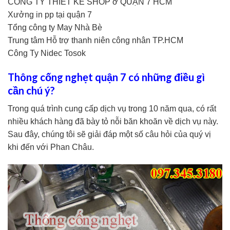
CÔNG TY THIẾT KẾ SHOP ở QUẬN 7 HCM
Xưởng in pp tại quận 7
Tổng công ty May Nhà Bè
Trung tâm Hỗ trợ thanh niên công nhân TP.HCM
Công Ty Nidec Tosok
Thông cống nghẹt quận 7 có những điều gì
cần chú ý?
Trong quá trình cung cấp dịch vụ trong 10 năm qua, có rất
nhiều khách hàng đã bày tỏ nỗi băn khoăn về dịch vụ này.
Sau đây, chúng tôi sẽ giải đáp một số câu hỏi của quý vị
khi đến với Phan Châu.