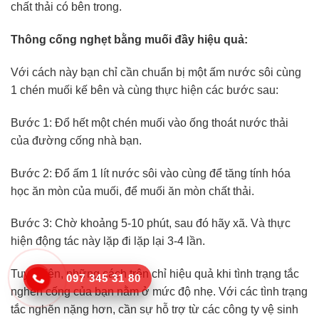
chất thải có bên trong.
Thông cống nghẹt bằng muối đầy hiệu quả:
Với cách này bạn chỉ cần chuẩn bị một ấm nước sôi cùng
1 chén muối kế bên và cùng thực hiện các bước sau:
Bước 1: Đổ hết một chén muối vào ống thoát nước thải
của đường cống nhà bạn.
Bước 2: Đổ ấm 1 lít nước sôi vào cùng để tăng tính hóa
học ăn mòn của muối, để muối ăn mòn chất thải.
Bước 3: Chờ khoảng 5-10 phút, sau đó hãy xã. Và thực
hiện động tác này lặp đi lặp lại 3-4 lần.
Tuy nhiên, những cách trên chỉ hiệu quả khi tình trạng tắc
097 345 31 80
nghẽn cống của bạn nằm ở mức độ nhẹ. Với các tình trạng
tắc nghẽn nặng hơn, cần sự hỗ trợ từ các công ty vệ sinh