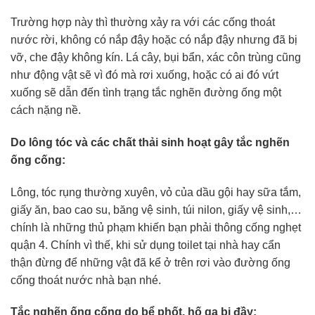
Trường hợp này thì thường xảy ra với các cống thoát
nước rời, không có nắp đậy hoặc có nắp đậy nhưng đã bị
vỡ, che đậy không kín. Lá cây, bụi bẩn, xác côn trùng cũng
như động vật sẽ vì đó mà rơi xuống, hoặc có ai đó vứt
xuống sẽ dẫn đến tình trạng tắc nghẽn đường ống một
cách nặng nề.
Do lông tóc và các chất thải sinh hoạt gây tắc nghẽn
ống cống:
Lông, tóc rụng thường xuyên, vỏ của dầu gội hay sữa tắm,
giấy ăn, bao cao su, băng vệ sinh, túi nilon, giấy vệ sinh,…
chính là những thủ phạm khiến bạn phải thông cống nghẹt
quận 4. Chính vì thế, khi sử dụng toilet tại nhà hay cẩn
thận đừng để những vật đã kể ở trên rơi vào đường ống
cống thoát nước nhà bạn nhé.
Tắc nghẽn ống cống do bể phốt, hố ga bị đầy: