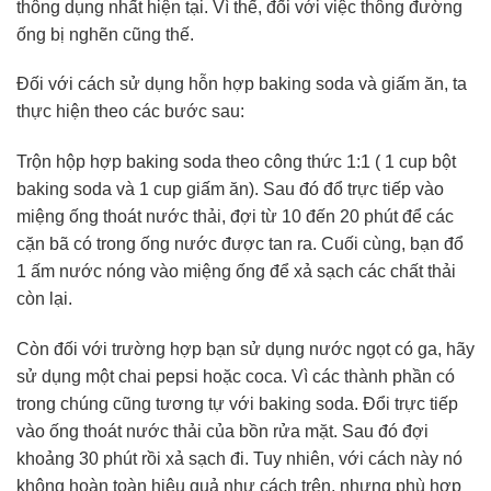
thông dụng nhất hiện tại. Vì thế, đối với việc thông đường
ống bị nghẽn cũng thế.
Đối với cách sử dụng hỗn hợp baking soda và giấm ăn, ta
thực hiện theo các bước sau:
Trộn hộp hợp baking soda theo công thức 1:1 ( 1 cup bột
baking soda và 1 cup giấm ăn). Sau đó đổ trực tiếp vào
miệng ống thoát nước thải, đợi từ 10 đến 20 phút để các
cặn bã có trong ống nước được tan ra. Cuối cùng, bạn đổ
1 ấm nước nóng vào miệng ống để xả sạch các chất thải
còn lại.
Còn đối với trường hợp bạn sử dụng nước ngọt có ga, hãy
sử dụng một chai pepsi hoặc coca. Vì các thành phần có
trong chúng cũng tương tự với baking soda. Đổi trực tiếp
vào ống thoát nước thải của bồn rửa mặt. Sau đó đợi
khoảng 30 phút rồi xả sạch đi. Tuy nhiên, với cách này nó
không hoàn toàn hiệu quả như cách trên, nhưng phù hợp