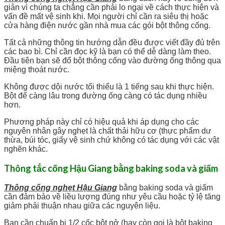
giản vì chúng ta chẳng cần phải lo ngại về cách thực hiện và
vấn đề mất vệ sinh khi. Mọi người chỉ cần ra siêu thị hoặc
cửa hàng điện nước gần nhà mua các gói bột thông cống.
Tất cả những thông tin hướng dẫn đều được viết đầy đủ trên
các bao bì. Chỉ cần đọc kỹ là bạn có thể dễ dàng làm theo.
Đầu tiên bạn sẽ đổ bột thông cống vào đường ống thông qua
miệng thoát nước.
Không được dội nước tối thiểu là 1 tiếng sau khi thực hiện.
Bột để càng lâu trong đường ống càng có tác dụng nhiều
hơn.
Phương pháp này chỉ có hiệu quả khi áp dụng cho các
nguyên nhân gây nghẹt là chất thải hữu cơ (thực phẩm dư
thừa, búi tóc, giấy vệ sinh chứ không có tác dụng với các vật
nghẽn khác.
Thông tắc cống Hậu Giang bằng baking soda và giấm
Thông cống nghẹt Hậu Giang
bằng baking soda và giấm
cần đảm bảo về liều lượng đúng như yêu cầu hoặc tỷ lệ tăng
giảm phải thuận nhau giữa các nguyên liệu.
Bạn cần chuẩn bị 1/2 cốc bột nở (hay còn gọi là bột baking