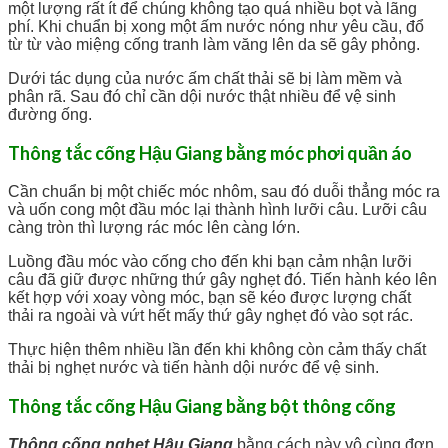
một lượng rất ít để chúng không tạo quá nhiều bọt và lãng
phí. Khi chuẩn bị xong một ấm nước nóng như yêu cầu, đổ
từ từ vào miệng cống tranh làm văng lên da sẽ gây phỏng.
Dưới tác dụng của nước ấm chất thải sẽ bị làm mềm và
phân rã. Sau đó chỉ cần dội nước thật nhiều để vệ sinh
đường ống.
Thông tắc cống Hậu Giang bằng móc phơi quần áo
Cần chuẩn bị một chiếc móc nhôm, sau đó duỗi thẳng móc ra
và uốn cong một đầu móc lại thành hình lưỡi câu. Lưỡi câu
càng tròn thì lượng rác móc lên càng lớn.
Luồng đầu móc vào cống cho đến khi bạn cảm nhận lưỡi
câu đã giữ được những thứ gây nghẹt đó. Tiến hành kéo lên
kết hợp với xoay vòng móc, bạn sẽ kéo được lượng chất
thải ra ngoài và vứt hết mấy thứ gây nghẹt đó vào sọt rác.
Thực hiện thêm nhiều lần đến khi không còn cảm thấy chất
thải bị nghẹt nước và tiến hành dội nước để vệ sinh.
Thông tắc cống Hậu Giang bằng bột thông cống
Thông cống nghẹt Hậu Giang
bằng cách này vô cùng đơn