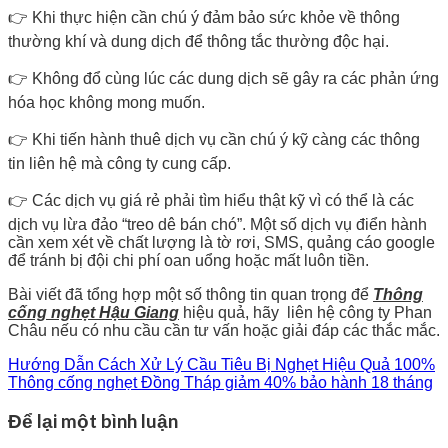
👉 Khi thực hiện cần chú ý đảm bảo sức khỏe về thông
thường khí và dung dịch để thông tắc thường độc hại.
👉 Không đổ cùng lúc các dung dịch sẽ gây ra các phản ứng
hóa học không mong muốn.
👉 Khi tiến hành thuê dịch vụ cần chú ý kỹ càng các thông
tin liên hệ mà công ty cung cấp.
👉 Các dịch vụ giá rẻ phải tìm hiểu thật kỹ vì có thể là các
dịch vụ lừa đảo “treo dê bán chó”. Một số dịch vụ điển hành
cần xem xét về chất lượng là tờ rơi, SMS, quảng cáo google
để tránh bị đội chi phí oan uổng hoặc mất luôn tiền.
Bài viết đã tổng hợp một số thông tin quan trọng để
Thông
cống nghẹt Hậu Giang
hiệu quả, hãy liên hệ công ty Phan
Châu nếu có nhu cầu cần tư vấn hoặc giải đáp các thắc mắc.
Hướng Dẫn Cách Xử Lý Cầu Tiêu Bị Nghẹt Hiệu Quả 100%
Thông cống nghẹt Đồng Tháp giảm 40% bảo hành 18 tháng
Để lại một bình luận