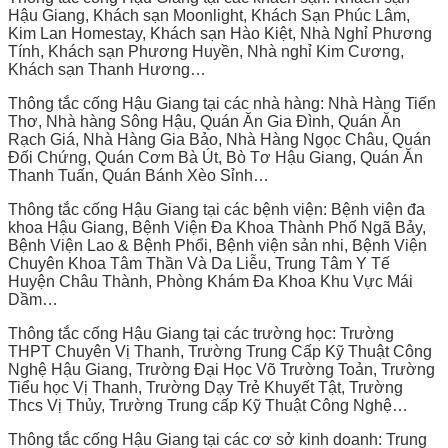
Hậu Giang, Khách sạn Moonlight, Khách Sạn Phúc Lâm,
Kim Lan Homestay, Khách sạn Hào Kiệt, Nhà Nghỉ Phương
Tính, Khách sạn Phương Huyền, Nhà nghỉ Kim Cương,
Khách sạn Thanh Hương…
Thông tắc cống Hậu Giang tại các nhà hàng: Nhà Hàng Tiến
Thơ, Nhà hàng Sông Hậu, Quán Ăn Gia Đình, Quán Ăn
Rạch Giá, Nhà Hàng Gia Bảo, Nhà Hàng Ngọc Châu, Quán
Đối Chứng, Quán Cơm Bà Út, Bò Tơ Hậu Giang, Quán Ăn
Thanh Tuấn, Quán Bánh Xèo Sỉnh…
Thông tắc cống Hậu Giang tại các bệnh viện: Bệnh viện đa
khoa Hậu Giang, Bệnh Viện Đa Khoa Thành Phố Ngã Bảy,
Bệnh Viện Lao & Bệnh Phổi, Bệnh viện sản nhi, Bệnh Viện
Chuyên Khoa Tâm Thần Và Da Liễu, Trung Tâm Y Tế
Huyện Châu Thành, Phòng Khám Đa Khoa Khu Vực Mái
Dầm…
Thông tắc cống Hậu Giang tại các trường học: Trường
THPT Chuyên Vị Thanh, Trường Trung Cấp Kỹ Thuật Công
Nghệ Hậu Giang, Trường Đại Học Võ Trường Toản, Trường
Tiểu học Vị Thanh, Trường Dạy Trẻ Khuyết Tật, Trường
Thcs Vị Thủy, Trường Trung cấp Kỹ Thuật Công Nghệ…
Thông tắc cống Hậu Giang tại các cơ sở kinh doanh: Trung