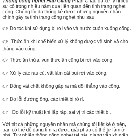
Thông cống nghẹt Hậu Giang
Phan Châu đã xử lý nhiều
sự cố trong nhiều năm qua liên quan đến tình trạng nghẹt
cống. Chúng tôi đã thống kê được những nguyên nhân
chính gây ra tình trạng cống nghẹt như sau:
👉 Do tóc khi sử dụng bị rơi vào và nước cuốn xuống cống.
👉 Thức ăn khi chế biến xử lý không được vệ sinh và cho
thẳng vào cống.
👉 Thức ăn thừa, vụn thức ăn cũng bị rơi vào cống.
👉 Xử lý các rau củ, vật làm cát bụi rơi vào cống.
👉 Động vật chết không gấp ra mà dội thẳng vào cống.
👉 Do lỗi đường ống, các thiết bị rò rỉ.
👉 Do lỗi kỹ thuật khi lắp ráp, sai vị trí các thiết bị.
Với tất cả những nguyên nhân mà chúng tôi liệt kê ở trên,
bạn có thể dễ dàng tìm ra được giải pháp có thể tự làm ở
nhà. Tuy nhiên thông cống nghẹt tại hậu giang vẫn khuyên