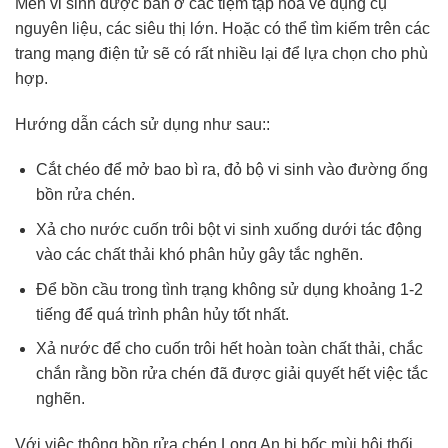
Men vi sinh được bán ở các tiệm tạp hóa về dụng cụ
nguyên liệu, các siêu thị lớn. Hoặc có thể tìm kiếm trên các
trang mạng điện tử sẽ có rất nhiều lại để lựa chọn cho phù
hợp.
Hướng dẫn cách sử dụng như sau::
Cắt chéo để mở bao bì ra, đỏ bộ vi sinh vào đường ống
bồn rửa chén.
Xả cho nước cuốn trôi bột vi sinh xuống dưới tác động
vào các chất thải khó phân hủy gây tắc nghẽn.
Để bồn cầu trong tình trạng không sử dụng khoảng 1-2
tiếng để quá trình phân hủy tốt nhất.
Xả nước để cho cuốn trôi hết hoàn toàn chất thải, chắc
chắn rằng bồn rửa chén đã được giải quyết hết việc tắc
nghẽn.
Với việc thông bồn rửa chén Long An bị bốc mùi hôi thối