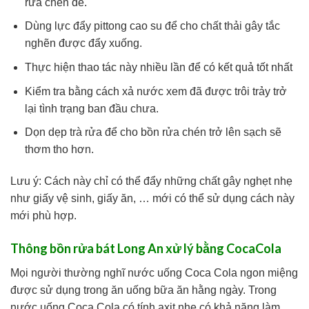
rửa chén để.
Dùng lực đẩy pittong cao su để cho chất thải gây tắc
nghẽn được đẩy xuống.
Thực hiện thao tác này nhiều lần để có kết quả tốt nhất
Kiểm tra bằng cách xả nước xem đã được trôi trảy trở
lại tình trạng ban đầu chưa.
Dọn dẹp trà rửa để cho bồn rửa chén trở lên sạch sẽ
thơm tho hơn.
Lưu ý: Cách này chỉ có thể đẩy những chất gây nghẹt nhẹ
như giấy vệ sinh, giấy ăn, … mới có thể sử dụng cách này
mới phù hợp.
Thông bồn rửa bát Long An xử lý bằng CocaCola
Mọi người thường nghĩ nước uống Coca Cola ngon miệng
được sử dụng trong ăn uống bữa ăn hằng ngày. Trong
nước uống Coca Cola có tính axit nhẹ có khả năng làm