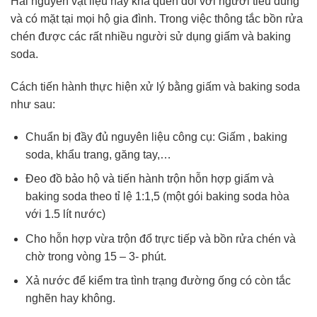
Hai nguyên vật liệu này khá quên đối với người tiêu dùng
và có mặt tại mọi hộ gia đình. Trong việc thông tắc bồn rửa
chén được các rất nhiều người sử dụng giấm và baking
soda.
Cách tiến hành thực hiện xử lý bằng giấm và baking soda
như sau:
Chuẩn bị đầy đủ nguyên liệu công cụ: Giấm , baking
soda, khẩu trang, găng tay,…
Đeo đồ bảo hộ và tiến hành trộn hỗn hợp giấm và
baking soda theo tỉ lệ 1:1,5 (một gói baking soda hòa
với 1.5 lít nước)
Cho hỗn hợp vừa trộn đổ trực tiếp và bồn rửa chén và
chờ trong vòng 15 – 3- phút.
Xả nước để kiểm tra tình trạng đường ống có còn tắc
nghẽn hay không.