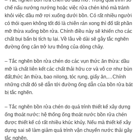
chế nấu nướng nướng hoặc việc rửa chén khó mà tránh
khỏi việc dầu mỡ rơi xuống dưới bồn. Có rất nhiều người
có thói quen không tốt đó là chiên rán xong thì đổ tất phần
mỡ thừa xuống bồn rửa. Chính điều này sẽ khiến cho các
chất bụi bẩn bị tích tụ lại. Về lâu về dài sẽ gây tắc nghẽn
đường ống cản trở lưu thông của dòng chảy.
– Tắc nghẽn bồn rửa chén do các vụn thức ăn thừa: dầu
mỡ là chất liên kết các chất thải hữu cơ và vô cơ như bùn
đất,thức ăn thừa, bao nilong, tóc rụng, giấy ăn,…Chính
những chất đó sẽ dẫn tới đường ống dẫn của bồn rửa bát
bị tắc nghẽn.
– Tắc nghẽn bồn rửa chén do quá trình thiết kế xây dựng
ống thoát nước: hệ thống ống thoát nước bồn rửa chén
được thiết kế có rất nhiều khúc khủy. Nếu mà thiết kế xây
dựng sai sẽ làm giảm quá trình vận chuyển nước thải gây
tắc nghẽn.