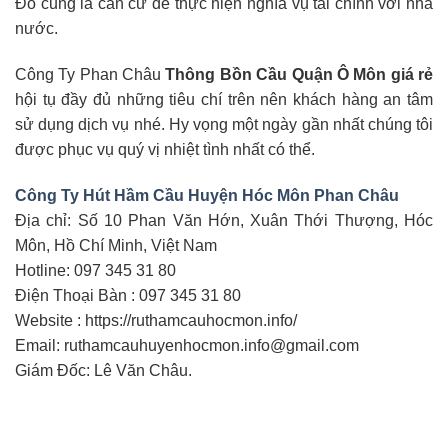
Đó cũng là căn cứ để thực hiện nghĩa vụ tài chính với nhà
nước.
Công Ty Phan Châu
Thông Bồn Cầu Quận Ô Môn giá rẻ
hội tụ đầy đủ những tiêu chí trên nên khách hàng an tâm
sử dụng dịch vụ nhé. Hy vọng một ngày gần nhất chúng tôi
được phục vụ quý vị nhiệt tình nhất có thể.
Công Ty Hút Hầm Cầu Huyện Hóc Môn Phan Châu
Địa chỉ: Số 10 Phan Văn Hớn, Xuân Thới Thượng, Hóc
Môn, Hồ Chí Minh, Việt Nam
Hotline: 097 345 31 80
Điện Thoại Bàn : 097 345 31 80
Website : https://ruthamcauhocmon.info/
Email: ruthamcauhuyenhocmon.info@gmail.com
Giám Đốc: Lê Văn Châu.