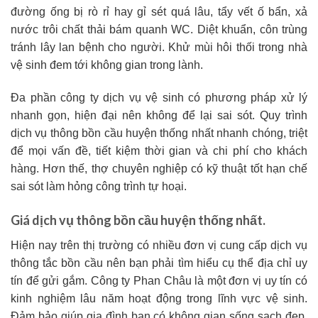
đường ống bị rò rỉ hay gỉ sét quá lâu, tẩy vết ố bẩn, xả
nước trôi chất thải bám quanh WC. Diệt khuẩn, côn trùng
tránh lây lan bệnh cho người. Khử mùi hôi thối trong nhà
vệ sinh đem tới không gian trong lành.
Đa phần công ty dịch vụ vệ sinh có phương pháp xử lý
nhanh gọn, hiện đại nên không để lại sai sót. Quy trình
dịch vụ thông bồn cầu huyện thống nhất nhanh chóng, triệt
để mọi vấn đề, tiết kiệm thời gian và chi phí cho khách
hàng. Hơn thế, thợ chuyên nghiệp có kỹ thuật tốt hạn chế
sai sót làm hỏng công trình tự hoại.
Giá dịch vụ thông bồn cầu huyện thống nhất.
Hiện nay trên thị trường có nhiều đơn vị cung cấp dịch vụ
thông tắc bồn cầu nên bạn phải tìm hiểu cụ thể địa chỉ uy
tín để gửi gắm. Công ty Phan Châu là một đơn vị uy tín có
kinh nghiệm lâu năm hoạt động trong lĩnh vực vệ sinh.
Đảm bảo giúp gia đình bạn có không gian sống sạch đẹp,