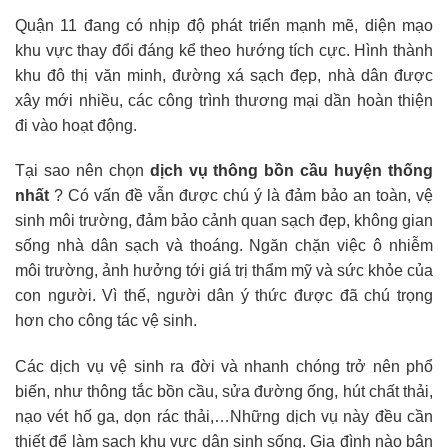
Quận 11 đang có nhịp độ phát triển mạnh mẽ, diện mạo
khu vực thay đổi đáng kể theo hướng tích cực. Hình thành
khu đô thị văn minh, đường xá sạch đẹp, nhà dân được
xây mới nhiều, các công trình thương mại dần hoàn thiện
đi vào hoạt động.
Tại sao nên chọn
dịch vụ thông bồn cầu huyện thống
nhất
? Có vấn đề vẫn được chú ý là đảm bảo an toàn, vệ
sinh môi trường, đảm bảo cảnh quan sạch đẹp, không gian
sống nhà dân sạch và thoáng. Ngăn chặn việc ô nhiễm
môi trường, ảnh hưởng tới giá trị thẩm mỹ và sức khỏe của
con người. Vì thế, người dân ý thức được đã chú trọng
hơn cho công tác vệ sinh.
Các dịch vụ vệ sinh ra đời và nhanh chóng trở nên phổ
biến, như thông tắc bồn cầu, sửa đường ống, hút chất thải,
nạo vét hố ga, dọn rác thải,…Những dịch vụ này đều cần
thiết để làm sạch khu vực dân sinh sống. Gia đình nào bận