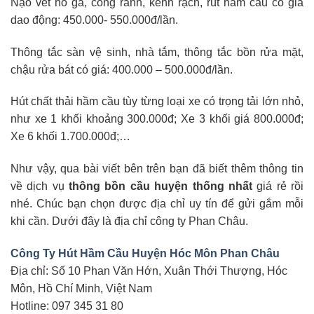
Nạo vét hố ga, cống rãnh, kênh rạch, rút hầm cầu có giá
dao động: 450.000- 550.000đ/lần.
Thông tắc sàn vệ sinh, nhà tắm, thông tắc bồn rửa mặt,
chậu rửa bát có giá: 400.000 – 500.000đ/lần.
Hút chất thải hầm cầu tùy từng loại xe có trọng tải lớn nhỏ,
như xe 1 khối khoảng 300.000đ; Xe 3 khối giá 800.000đ;
Xe 6 khối 1.700.000đ;…
Như vậy, qua bài viết bên trên bạn đã biết thêm thông tin
về dịch vụ
thông bồn cầu huyện thống nhất
giá rẻ rồi
nhé. Chúc bạn chọn được địa chỉ uy tín để gửi gắm mỗi
khi cần. Dưới đây là địa chỉ công ty Phan Châu.
Công Ty Hút Hầm Cầu Huyện Hóc Môn Phan Châu
Địa chỉ: Số 10 Phan Văn Hớn, Xuân Thới Thượng, Hóc
Môn, Hồ Chí Minh, Việt Nam
Hotline: 097 345 31 80