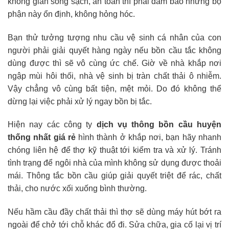
không gian sống sạch, an toàn thì phải đảm bảo những bộ
phận này ổn định, không hỏng hóc.
Bạn thử tưởng tượng nhu cầu vệ sinh cá nhân của con
người phải giải quyết hàng ngày nếu bồn cầu tắc không
dùng được thì sẽ vô cùng ức chế. Giờ về nhà khắp nơi
ngập mùi hôi thối, nhà vệ sinh bị tràn chất thải ô nhiễm.
Vậy chẳng vô cùng bất tiện, mệt mỏi. Do đó không thể
dừng lại việc phải xử lý ngay bồn bị tắc.
Hiện nay các công ty
dịch vụ thông bồn cầu huyện
thống nhất giá rẻ
hình thành ở khắp nơi, bạn hãy nhanh
chóng liên hệ để thợ kỹ thuật tới kiểm tra và xử lý. Tránh
tình trạng để ngôi nhà của mình không sử dụng được thoải
mái. Thông tắc bồn cầu giúp giải quyết triệt để rác, chất
thải, cho nước xối xuống bình thường.
Nếu hầm cầu đầy chất thải thì thợ sẽ dùng máy hút bớt ra
ngoài để chở tới chỗ khác đổ đi. Sửa chữa, gia cố lại vị trí