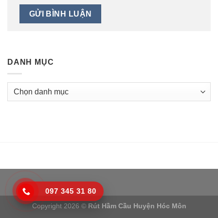
DANH MỤC
Danh
mục
097 345 31 80
Copyright 2026 ©
Rút Hầm Cầu Huyện Hóc Môn