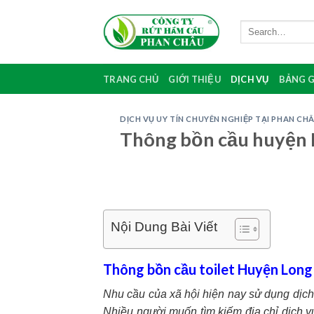
Skip
to
content
TRANG CHỦ
GIỚI THIỆU
DỊCH VỤ
BẢNG G
DỊCH VỤ UY TÍN CHUYÊN NGHIỆP TẠI PHAN CH
Thông bồn cầu huyện L
Nội Dung Bài Viết
Thông bồn cầu toilet Huyện Long 
Nhu cầu của xã hội hiện nay sử dụng dịch
Nhiều người muốn tìm kiếm địa chỉ dịch 