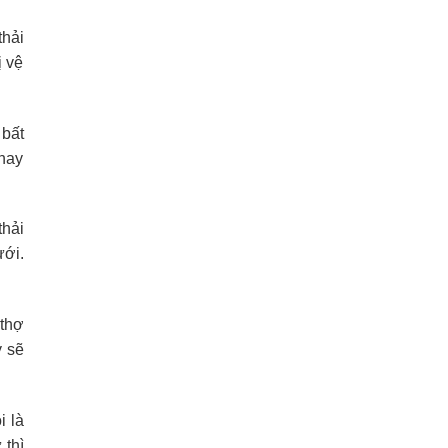
thải
ị vệ
 bất
 hay
thải
ưới.
 thợ
y sẽ
i là
 thì