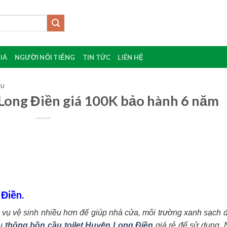
IÁ
NGƯỜI NỔI TIẾNG
TIN TỨC
LIÊN HỆ
ÂU
ong Điền‎ giá 100K bảo hành 6 năm
Điền.
 vụ vệ sinh nhiều hơn để giúp nhà cửa, môi trường xanh sạch 
vụ
thông bồn cầu toilet Huyện Long Điền
giá rẻ để sử dụng.