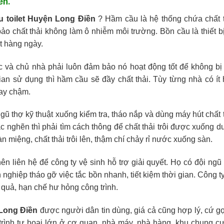
ền.
u toilet Huyện Long Điền
‎ ? Hầm cầu là hệ thống chứa chất 
ảo chất thải không làm ô nhiễm môi trường. Bồn cầu là thiết b
t hàng ngày.
 và chủ nhà phải luôn đảm bảo nó hoạt động tốt để không bị
gian sử dụng thì hầm cầu sẽ đầy chất thải. Tùy từng nhà có ít
ay chậm.
ũ thợ kỹ thuật xuống kiểm tra, tháo nắp và dùng máy hút chất 
c nghẽn thì phải tìm cách thông để chất thải trôi được xuống d
àn miệng, chất thải trôi lên, thậm chí chảy rỉ nước xuống sàn.
nên liên hệ để công ty vệ sinh hỗ trợ giải quyết. Họ có đội ngũ
nghiệp tháo gỡ việc tắc bồn nhanh, tiết kiệm thời gian. Công t
 quả, hạn chế hư hỏng công trình.
 Long Điền
được người dân tin dùng, giá cả cũng hợp lý, cứ gọ
trình tự hoại lớn ở cơ quan, nhà máy, nhà hàng, khu chung cư