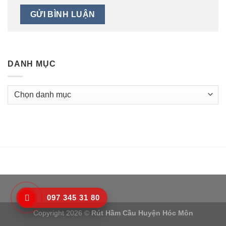
DANH MỤC
Danh
mục
097 345 31 80
Copyright 2026 ©
Rút Hầm Cầu Huyện Hóc Môn