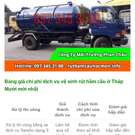
Bảng giá chi phí dịch vụ vệ sinh rút hầm cầu ở Tháp
Mười mới nhất
Giá
Cách tính
Giảm giá
Xử lý thi công
thành
chi phí của
hấp dẫn
dịch vụ
dịch vụ
Xử lý thi công bằng xe
Liên hệ
Được tính
Giảm giá
dịch vụ Sambo dạng 3
qua số
theo số khối
hấp dẫn đến