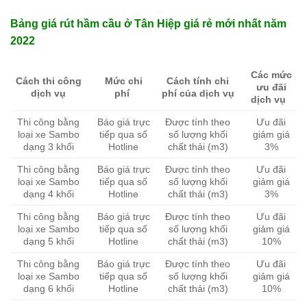
Bảng giá rút hầm cầu ở Tân Hiệp giá rẻ mới nhất năm
2022
Các mức
Cách thi công
Mức chi
Cách tính chi
ưu đãi
dịch vụ
phí
phí của dịch vụ
dịch vụ
Thi công bằng
Báo giá trực
Được tính theo
Ưu đãi
loại xe Sambo
tiếp qua số
số lượng khối
giảm giá
dạng 3 khối
Hotline
chất thải (m3)
3%
Thi công bằng
Báo giá trực
Được tính theo
Ưu đãi
loại xe Sambo
tiếp qua số
số lượng khối
giảm giá
dạng 4 khối
Hotline
chất thải (m3)
3%
Thi công bằng
Báo giá trực
Được tính theo
Ưu đãi
loại xe Sambo
tiếp qua số
số lượng khối
giảm giá
dạng 5 khối
Hotline
chất thải (m3)
10%
Thi công bằng
Báo giá trực
Được tính theo
Ưu đãi
loại xe Sambo
tiếp qua số
số lượng khối
giảm giá
dạng 6 khối
Hotline
chất thải (m3)
10%