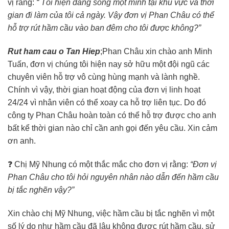
vị rằng:
“ Tôi hiện đang sống một mình tại khu vực và thời
gian đi làm của tôi cả ngày. Vậy đơn vị Phan Châu có thể
hỗ trợ rút hầm cầu vào ban đêm cho tôi được không?”
Rut ham cau o Tan Hiep
;Phan Châu xin chào anh Minh
Tuấn, đơn vị chúng tôi hiện nay sở hữu một đội ngũ các
chuyên viên hỗ trợ vô cùng hùng mạnh và lành nghề.
Chính vì vậy, thời gian hoạt động của đơn vị linh hoạt
24/24 vì nhân viên có thể xoay ca hỗ trợ liên tục. Do đó
công ty Phan Châu hoàn toàn có thể hỗ trợ được cho anh
bất kể thời gian nào chỉ cần anh gọi đến yêu cầu. Xin cảm
ơn anh.
❓ Chị Mỹ Nhung có một thắc mắc cho đơn vị rằng:
“Đơn vị
Phan Châu cho tôi hỏi nguyên nhân nào dẫn đến hầm cầu
bị tắc nghẽn vậy?”
Xin chào chị Mỹ Nhung, việc hầm cầu bị tắc nghẽn vì một
số lý do như hầm cầu đã lâu không được rút hầm cầu, sử