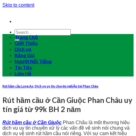
Skip to content
Trang Chủ
Giới Thiệu
Dịch vụ
Bảng Giá
Người Nổi Tiếng
Tin Tức
Liên Hệ
Rút hầm cầu Long An
,
Dịch vụ uy tín chuyên nghiệp tại Phan Châu
Rút hầm cầu ở Cần Giuộc Phan Châu uy
tín giá từ 99k BH 2 năm
Rút hầm cầu ở Cần Giuộc
Phan Châu là một thương hiệu
dịch vụ uy tín chuyên xử lý các vấn đề vệ sinh nói chung và
dịch vụ vệ sinh rút hầm cầu nói riêng. Với sự cam kết hiệu