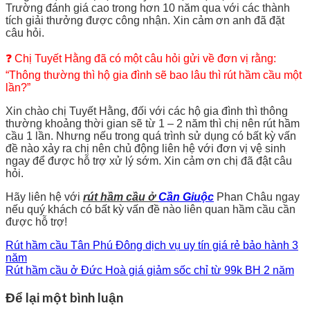
Trường đánh giá cao trong hơn 10 năm qua với các thành
tích giải thưởng được công nhận. Xin cảm ơn anh đã đặt
câu hỏi.
❓ Chị Tuyết Hằng đã có một câu hỏi gửi về đơn vị rằng:
“Thông thường thì hộ gia đình sẽ bao lâu thì rút hầm cầu một
lần?”
Xin chào chị Tuyết Hằng, đối với các hộ gia đình thì thông
thường khoảng thời gian sẽ từ 1 – 2 năm thì chị nên rút hầm
cầu 1 lần. Nhưng nếu trong quá trình sử dụng có bất kỳ vấn
đề nào xảy ra chị nên chủ động liên hệ với đơn vị vệ sinh
ngay để được hỗ trợ xử lý sớm. Xin cảm ơn chị đã đật câu
hỏi.
Hãy liên hệ với
rút hầm cầu ở
Cần Giuộc
Phan Châu ngay
nếu quý khách có bất kỳ vấn đề nào liên quan hầm cầu cần
được hỗ trợ!
Rút hầm cầu Tân Phú Đông dịch vụ uy tín giá rẻ bảo hành 3
năm
Rút hầm cầu ở Đức Hoà giá giảm sốc chỉ từ 99k BH 2 năm
Để lại một bình luận