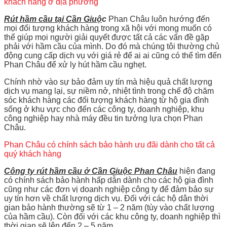
khách hàng ở địa phương
Rút hầm cầu tại Cần Giuộ
c
Phan Châu luôn hướng đến
mọi đối tượng khách hàng trong xã hội với mong muốn có
thể giúp mọi người giải quyết được tất cả các vấn đề gặp
phải với hầm cầu của mình. Do đó mà chúng tôi thường chủ
động cung cấp dịch vụ với giá rẻ để ai ai cũng có thể tìm đến
Phan Châu để xử ly hút hầm cầu nghẹt.
Chính nhờ vào sự bảo đảm uy tín mà hiệu quả chất lượng
dịch vụ mang lại, sự niềm nở, nhiệt tình trong chế độ chăm
sóc khách hàng các đối tượng khách hàng từ hộ gia đình
sống ở khu vực cho đến các công ty, doanh nghiệp, khu
công nghiệp hay nhà máy đều tin tưởng lựa chọn Phan
Châu.
Phan Châu có chính sách bảo hành ưu đãi dành cho tất cả
quý khách hàng
Công ty rút hầm cầu ở Cần Giuộc Phan Châu
hiện đang
có chính sách bảo hành hấp dẫn dành cho các hộ gia đình
cũng như các đơn vị doanh nghiệp công ty để đảm bảo sự
uy tín hơn về chất lượng dịch vụ. Đối với các hộ dân thời
gian bảo hành thường sẽ từ 1 – 2 năm (tùy vào chất lượng
của hầm cầu). Còn đối với các khu công ty, doanh nghiệp thì
thời gian sẽ lên đến 2 – 5 năm.