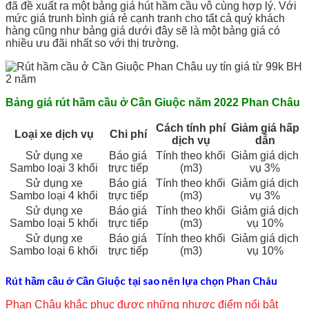
đã đề xuất ra một bảng giá hút hầm cầu vô cùng hợp lý. Với
mức giá trunh bình giá rẻ cạnh tranh cho tất cả quý khách
hàng cũng như bảng giá dưới đây sẽ là một bảng giá có
nhiều ưu đãi nhất so với thị trường.
Bảng giá rút hầm cầu ở Cần Giuộc năm 2022 Phan Châu
Cách tính phí
Giảm giá hấp
Loại xe dịch vụ
Chi phí
dịch vụ
dẫn
Sử dụng xe
Báo giá
Tính theo khối
Giảm giá dịch
Sambo loại 3 khối
trực tiếp
(m3)
vụ 3%
Sử dụng xe
Báo giá
Tính theo khối
Giảm giá dịch
Sambo loại 4 khối
trực tiếp
(m3)
vụ 3%
Sử dụng xe
Báo giá
Tính theo khối
Giảm giá dịch
Sambo loại 5 khối
trực tiếp
(m3)
vụ 10%
Sử dụng xe
Báo giá
Tính theo khối
Giảm giá dịch
Sambo loại 6 khối
trực tiếp
(m3)
vụ 10%
Rút hầm cầu ở Cần Giuộc tại sao nên lựa chọn Phan Châu
Phan Châu khắc phục được những nhược điểm nổi bật