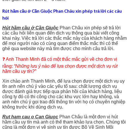
Rút hầm cầu ở Cần Giuộc Phan Châu xin phép trả lời các câu
hỏi
Hút hầm cầu ở Cần Giuộc
Phan Châu xin phép sẽ trả lời
các câu hỏi liên quan đến dịch vụ thông qua bài viết công
khai này. Việc trả lời các thắc mắc này của khách hàng nhằm
để mọi người nào có cùng quan điểm thắc mắc thì có thể
ghé qua website này mà tìm được cho mình câu trả lời.
❓ Anh Thanh Minh đã có một thắc mắc gửi về cho đơn vị
rằng:
“Những lưu ý nào để lựa chọn được một dịch vụ rút
hầm cầu uy tín?”
Xin chào anh Thanh Minh, để lựa chọn được một dịch vụ uy
tín anh nên chú ý vào các yếu tố sau: chất lượng dịch vụ
được đánh giá trực tiếp qua phản hồi của khách hàng, liệu
công ty đó có thi công cho các khu vực lớn hay không, và
anh nên chú ý gọi trao đổi thông tin với họ có chuyên nghiệp
không trước khi dùng dịch vụ.
Rut ham cau o Can Giuoc
Phan Châu là một đơn vị hút
hầm cầu uy tín mà anh có thể tham khảo lựa chọn. Chúng tôi
cũng là một đơn vị vệ sinh uy tín được Bộ Vệ Sinh Môi