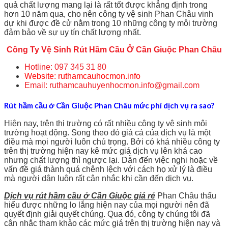
quả chất lượng mang lại là rất tốt được khẳng định trong
hơn 10 năm qua, cho nên công ty vệ sinh Phan Châu vinh
dự khi được đề cử nằm trong 10 những công ty môi trường
đảm bảo về sự uy tín chất lượng nhất.
Công Ty Vệ Sinh Rút Hầm Cầu Ở Cần Giuộc Phan Châu
Hotline: 097 345 31 80
Website: ruthamcauhocmon.info
Email: ruthamcauhuyenhocmon.info@gmail.com
Rút hầm cầu ở Cần Giuộc Phan Châu mức phí dịch vụ ra sao?
Hiện nay, trên thị trường có rất nhiều công ty vệ sinh môi
trường hoạt động. Song theo đó giá cả của dịch vụ là một
điều mà mọi người luôn chú trọng. Bởi có khá nhiều công ty
trên thị trường hiện nay kê mức giá dịch vụ lên khá cao
nhưng chất lượng thì ngược lại. Dẫn đến việc nghi hoặc về
vấn đề giá thành quá chênh lệch với cách họ xử lý là điều
mà người dân luôn rất cân nhắc khi cần đến dịch vụ.
Dịch vụ rút hầm cầu ở Cần Giuộc giá rẻ
Phan Châu thấu
hiểu được những lo lắng hiện nay của mọi người nên đã
quyết định giải quyết chúng. Qua đó, công ty chúng tôi đã
cân nhắc tham khảo các mức giá trên thị trường hiện nay và