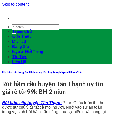
Skip to content
Trang Chủ
Giới Thiệu
Dịch vụ
Bảng Giá
Người Nổi Tiếng
Tin Tức
Liên Hệ
Rút hầm cầu Long An
,
Dịch vụ uy tín chuyên nghiệp tại Phan Châu
Rút hầm cầu huyện Tân Thạnh uy tín
giá rẻ từ 99k BH 2 năm
Rút hầm cầu huyện Tân Thạnh
Phan Châu luôn thu hút
được sự chú ý từ tất cả mọi người. Nhờ vào sự an toàn
trong vệ sinh hút hầm cầu cũng như sự hiệu quả mang lại