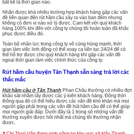
bất kể là thời gian nào.
Nhận được khá nhiều trường hợp khách hàng gặp các vấn
đề liên quan đến rút hầm cầu xảy ra vào ban đêm nhưng
không có đơn vị nào xử lý được. Cam kết với quý khách
hàng 100% khi đến với công ty chúng tôi hoàn toàn đã khắc
phục được điều đó.
Toàn bộ nhân lực trong công ty vô cùng hùng mạnh, thời
gian làm việc linh động có thể xoay ca liên tục 24/24 để có
thể hỗ trợ được cho quý khách hàng khi gặp các vấn đề
ngoại thời gian làm việc chính thức của công ty.
Rút hầm cầu huyện Tân Thạnh sẵn sàng trả lời các
thắc mắc
Hút hầm cầu ở Tân Thạnh
Phan Châu thường có nhiều đợt
khảo sát nhằm lấy được các ý kiến khách hàng. Đồng thời
thông qua đó có thể hiểu được các vấn đề khó khăn mà mọi
người gặp phải trong các vấn đề hút hầm cầu để có thể giúp
mọi người giải đáp. Dưới đây là 1 trong số những vấn đề
thường xuyên được hỏi nhất mà chúng tôi thường nhận
được.
❓ Chị Thuý Vân đang sinh sống tại khu vực xã Hậu Thạnh