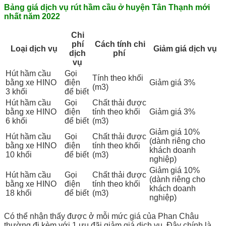
Bảng giá dịch vụ rút hầm cầu ở huyện Tân Thạnh mới
nhất năm 2022
Chi
phí
Cách tính chi
Loại dịch vụ
Giảm giá dịch vụ
dịch
phí
vụ
Hút hầm cầu
Gọi
Tính theo khối
bằng xe HINO
điện
Giảm giá 3%
(m3)
3 khối
để biết
Hút hầm cầu
Gọi
Chất thải được
bằng xe HINO
điện
tính theo khối
Giảm giá 3%
6 khối
để biết
(m3)
Giảm giá 10%
Hút hầm cầu
Gọi
Chất thải được
(dành riêng cho
bằng xe HINO
điện
tính theo khối
khách doanh
10 khối
để biết
(m3)
nghiệp)
Giảm giá 10%
Hút hầm cầu
Gọi
Chất thải được
(dành riêng cho
bằng xe HINO
điện
tính theo khối
khách doanh
18 khối
để biết
(m3)
nghiệp)
Có thể nhận thấy được ở mỗi mức giá của Phan Châu
thường đi kèm với 1 ưu đãi giảm giá dịch vụ. Đây chính là