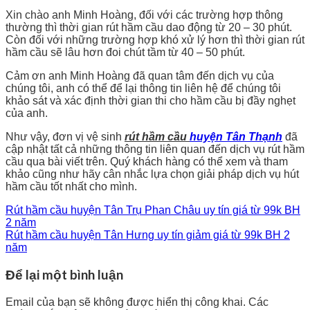
Xin chào anh Minh Hoàng, đối với các trường hợp thông
thường thì thời gian rút hầm cầu dao động từ 20 – 30 phút.
Còn đối với những trường hợp khó xử lý hơn thì thời gian rút
hầm cầu sẽ lâu hơn đoi chút tầm từ 40 – 50 phút.
Cảm ơn anh Minh Hoàng đã quan tâm đến dịch vụ của
chúng tôi, anh có thể để lại thông tin liên hệ để chúng tôi
khảo sát và xác định thời gian thi cho hầm cầu bị đầy nghẹt
của anh.
Như vậy, đơn vị vệ sinh
rút hầm cầu
huyện Tân Thạnh
đã
cập nhật tất cả những thông tin liên quan đến dịch vụ rút hầm
cầu qua bài viết trên. Quý khách hàng có thể xem và tham
khảo cũng như hãy cân nhắc lựa chọn giải pháp dịch vụ hút
hầm cầu tốt nhất cho mình.
Rút hầm cầu huyện Tân Trụ Phan Châu uy tín giá từ 99k BH
2 năm
Rút hầm cầu huyện Tân Hưng uy tín giảm giá từ 99k BH 2
năm
Để lại một bình luận
Email của bạn sẽ không được hiển thị công khai.
Các