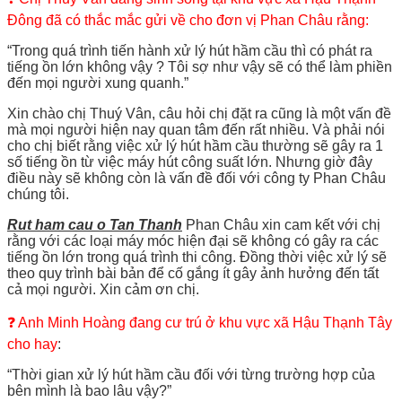
Đông đã có thắc mắc gửi về cho đơn vị Phan Châu rằng:
“Trong quá trình tiến hành xử lý hút hầm cầu thì có phát ra
tiếng ồn lớn không vậy ? Tôi sợ như vậy sẽ có thể làm phiền
đến mọi người xung quanh.”
Xin chào chị Thuý Vân, câu hỏi chị đặt ra cũng là một vấn đề
mà mọi người hiện nay quan tâm đến rất nhiều. Và phải nói
cho chị biết rằng việc xử lý hút hầm cầu thường sẽ gây ra 1
số tiếng ồn từ việc máy hút công suất lớn. Nhưng giờ đây
điều này sẽ không còn là vấn đề đối với công ty Phan Châu
chúng tôi.
Rut ham cau o Tan Thanh
Phan Châu xin cam kết với chị
rằng với các loại máy móc hiện đại sẽ không có gây ra các
tiếng ồn lớn trong quá trình thi công. Đồng thời việc xử lý sẽ
theo quy trình bài bản để cố gắng ít gây ảnh hưởng đến tất
cả mọi người. Xin cảm ơn chị.
❓ Anh Minh Hoàng đang cư trú ở khu vực xã Hậu Thạnh Tây
cho hay
:
“Thời gian xử lý hút hầm cầu đối với từng trường hợp của
bên mình là bao lâu vậy?”