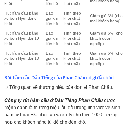
mọi khách hàng)
khối
liên hệ
thải (m3)
Hút hầm cầu bằng
Báo
Tính theo
Giảm giá 3% (cho
xe bồn Hyundai 6
giá khi
khối chất
mọi khách hàng)
khối
liên hệ
thải (m3)
Hút hầm cầu bằng
Báo
Tính theo
Giảm giá 5% (cho
xe bồn Hyundai 10
giá khi
khối chất
khách doanh
khối
liên hệ
thải (m3)
nghiệp)
Hút hầm cầu bằng
Báo
Tính theo
Giảm giá 5% (cho
xe bồn Hyundai 18
giá khi
khối chất
khách doanh
khối
liên hệ
thải (m3)
nghiệp)
Rút hầm cầu Dầu Tiếng của Phan Châu có gì đặc biệt
✨ Tổng quan về thương hiệu của đơn vị Phan Châu.
Công ty rút hầm cầu ở Dầu Tiếng Phan Châu
được
mệnh danh là thương hiệu lâu đời trong lĩnh vực vệ sinh
hầm tự hoại. Đã phục vụ và xử lý cho hơn 1000 trường
hợp cho khách hàng từ dễ cho đến khó.