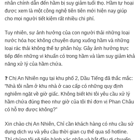
nhân chính dẫn đến hầm bị suy giảm tuổi thọ. Hầm tự hoại
được xem là một công nghệ tiên tiên mới hiện nay giúp
cho mọi người tiết kiệm rất nhiều chi phí.
Tuy nhiên, sự ảnh hưởng của con người thải những loại
nước hóa học không chuyên dụng xuống hầm và những
loại rác thải không thể tự phân hủy. Gây ảnh hưởng trực
tiếp đến những vi khuẩn có trong hầm và làm suy giảm khả
năng xử lý của hầm chứa.
❓ Chị An Nhiên ngụ tại khu phố 2, Dầu Tiếng đã thắc mắc:
“Nhà tôi nằm ở khu nhà ở cao cấp có những quy định
nghiêm ngặt về giờ giấc. Không biết khi tôi yêu cầu xử lý
hầm chứa đúng theo như giờ của tôi thì đơn vị Phan Châu
có hỗ trợ được không?”
Xin chào chị An Nhiên, Chỉ cần khách hàng có nhu cầu sử
dụng dịch vụ và yêu cầu thời gian cụ thể qua số hotline.
Thì chúng tôi sẽ tiến hành xác nhận và bắt đầu di chuyển