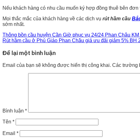
Nếu khách hàng có nhu cầu muốn ký hợp đồng thuê bên đơn vị c
Mọi thắc mắc của khách hàng về các dịch vụ
rút hầm cầu
Bắ
sớm nhất.
Thông bồn cầu huyện Cần Giờ phục vụ 24/24 Phan Châu K
Rút hầm cầu ở Phú Giáo Phan Châu giá ưu đãi giảm 5% BH 
Để lại một bình luận
Email của bạn sẽ không được hiển thị công khai.
Các trường 
Bình luận
*
Tên
*
Email
*