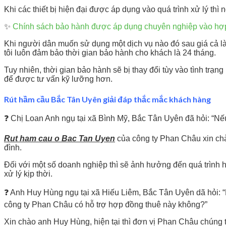
Khi các thiết bị hiện đại được áp dụng vào quá trình xử lý th
✨
Chính sách bảo hành được áp dụng chuyên nghiệp vào hợ
Khi người dân muốn sử dụng một dịch vụ nào đó sau giá cả là
tôi luôn đảm bảo thời gian bảo hành cho khách là 24 tháng.
Tuy nhiên, thời gian bảo hành sẽ bị thay đổi tùy vào tình tr
để được tư vấn kỹ lưỡng hơn.
Rút hầm cầu Bắc Tân Uyên giải đáp thắc mắc khách hàng
❓ Chị Loan Anh ngụ tại xã Bình Mỹ, Bắc Tân Uyên đã hỏi: “Nế
Rut ham cau o Bac Tan Uyen
của công ty Phan Châu xin chà
đình.
Đối với một số doanh nghiệp thì sẽ ảnh hưởng đến quá trình 
xử lý kịp thời.
❓ Anh Huy Hùng ngụ tại xã Hiếu Liêm, Bắc Tân Uyên dã hỏi: “H
công ty Phan Châu có hỗ trợ hợp đồng thuê này không?”
Xin chào anh Huy Hùng, hiện tại thì đơn vị Phan Châu chúng t