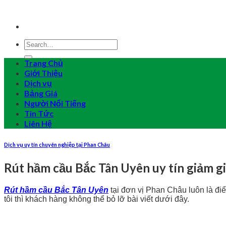
Skip
to
content
Trang Chủ
Giới Thiệu
Dịch vụ
Bảng Giá
Người Nổi Tiếng
Tin Tức
Liên Hệ
Dịch vụ uy tín chuyên nghiệp tại Phan Châu
Rút hầm cầu Bắc Tân Uyên uy tín giảm g
Rút hầm cầu Bắc Tân Uyên
tại đơn vị Phan Châu luôn là điể
tôi thì khách hàng không thể bỏ lỡ bài viết dưới đây.