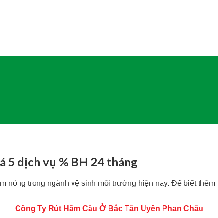
iá 5 dịch vụ % BH 24 tháng
m nóng trong ngành vệ sinh môi trường hiện nay. Để biết thêm n
Công Ty Rút Hầm Cầu Ở Bắc Tân Uyên Phan Châu