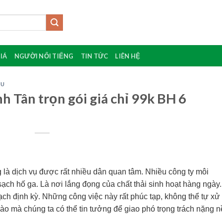
IÁ
NGƯỜI NỔI TIẾNG
TIN TỨC
LIÊN HỆ
ÂU
h Tân trọn gói giá chỉ 99k BH 6
 là dịch vụ được rất nhiều dân quan tâm. Nhiều công ty môi
sạch hố ga. Là nơi lắng đọng của chất thải sinh hoạt hàng ngày.
h định kỳ. Những công việc này rất phúc tạp, không thể tự xử 
o mà chúng ta có thể tin tưởng để giao phó trọng trách nặng n