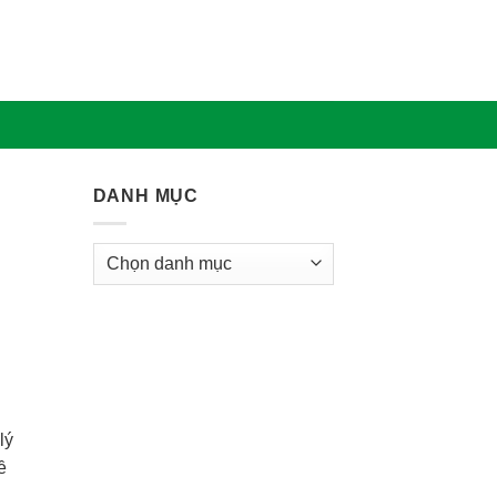
DANH MỤC
Danh
mục
lý
ề