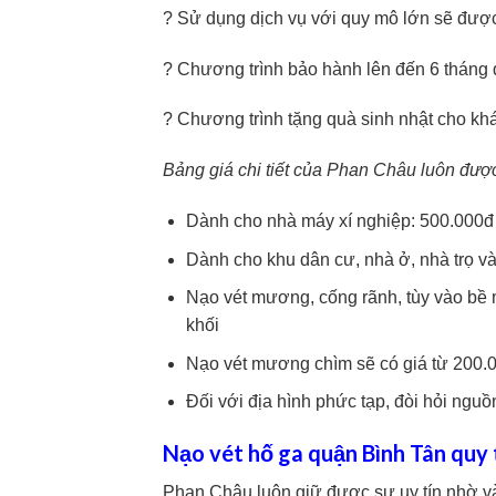
? Sử dụng dịch vụ với quy mô lớn sẽ được
? Chương trình bảo hành lên đến 6 tháng
? Chương trình tặng quà sinh nhật cho kh
Bảng giá chi tiết của Phan Châu luôn được 
Dành cho nhà máy xí nghiệp: 500.000đ 
Dành cho khu dân cư, nhà ở, nhà trọ v
Nạo vét mương, cống rãnh, tùy vào bề
khối
Nạo vét mương chìm sẽ có giá từ 200.0
Đối với địa hình phức tạp, đòi hỏi nguồ
Nạo vét hố ga quận Bình Tân quy t
Phan Châu luôn giữ được sự uy tín nhờ và