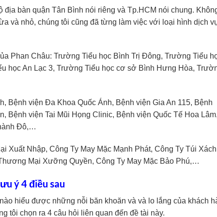
bộ địa bàn quận Tân Bình nói riêng và Tp.HCM nói chung. Khôn
ừa và nhỏ, chúng tôi cũng đã từng làm việc với loại hình dịch v
của Phan Châu: Trường Tiểu học Bình Trị Đông, Trường Tiểu h
ểu học An Lạc 3, Trường Tiểu học cơ sở Bình Hưng Hòa, Trườ
nh, Bệnh viện Đa Khoa Quốc Ánh, Bệnh viện Gia An 115, Bệnh
Tân, Bệnh viện Tai Mũi Họng Clinic, Bệnh viện Quốc Tế Hoa Lâm
hành Đô,…
ại Xuất Nhập, Công Ty May Mặc Mạnh Phát, Công Ty Túi Xách
y Thương Mại Xưỡng Quyền, Công Ty May Mặc Bảo Phú,…
ưu ý 4 điều sau
 nào hiểu được những nỗi băn khoăn và và lo lắng của khách 
ng tôi chọn ra 4 câu hỏi liên quan đến đề tài này.