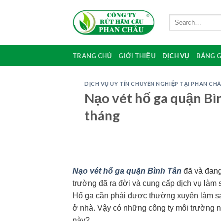
Skip
to
content
TRANG CHỦ
GIỚI THIỆU
DỊCH VỤ
BẢNG G
DỊCH VỤ UY TÍN CHUYÊN NGHIỆP TẠI PHAN CH
Nạo vét hố ga quận Bìn
tháng
Nạo vét hố ga quận Bình Tân
đã và đang
trường đã ra đời và cung cấp dịch vụ làm 
Hố ga cần phải được thường xuyên làm sạc
ở nhà. Vậy có những công ty môi trường nà
này?