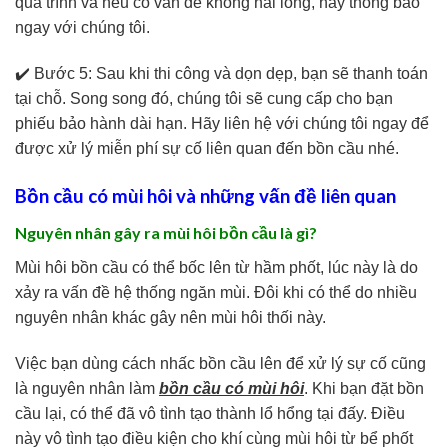
quá trình và nếu có vấn đề không hài lòng, hãy thông báo
ngay với chúng tôi.
✔️ Bước 5: Sau khi thi công và dọn dẹp, bạn sẽ thanh toán
tại chỗ. Song song đó, chúng tôi sẽ cung cấp cho bạn
phiếu bảo hành dài hạn. Hãy liên hệ với chúng tôi ngay để
được xử lý miễn phí sự cố liên quan đến bồn cầu nhé.
Bồn cầu có mùi hôi và những vấn đề liên quan
Nguyên nhân gây ra mùi hôi bồn cầu là gì?
Mùi hôi bồn cầu có thể bốc lên từ hầm phốt, lúc này là do
xảy ra vấn đề hệ thống ngăn mùi. Đôi khi có thể do nhiều
nguyên nhân khác gây nên mùi hôi thối này.
Việc bạn dùng cách nhấc bồn cầu lên để xử lý sự cố cũng
là nguyên nhân làm
bồn cầu có mùi hôi
. Khi bạn đặt bồn
cầu lại, có thể đã vô tình tạo thành lổ hổng tại đấy. Điều
này vô tình tạo điều kiện cho khí cùng mùi hôi từ bể phốt